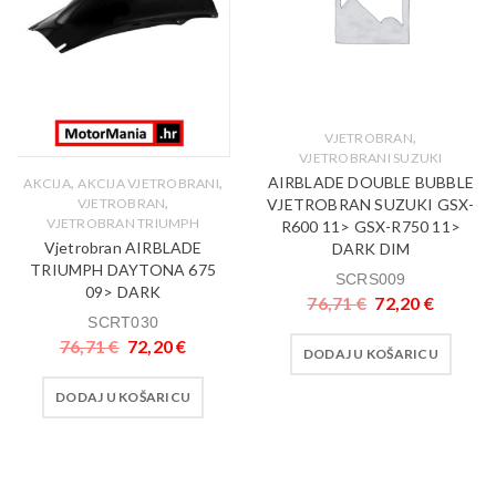
,
VJETROBRAN
VJETROBRANI SUZUKI
AIRBLADE DOUBLE BUBBLE
,
,
AKCIJA
AKCIJA VJETROBRANI
,
VJETROBRAN SUZUKI GSX-
VJETROBRAN
VJETROBRAN TRIUMPH
R600 11> GSX-R750 11>
Vjetrobran AIRBLADE
DARK DIM
TRIUMPH DAYTONA 675
SCRS009
09> DARK
76,71
€
72,20
€
SCRT030
76,71
€
72,20
€
DODAJ U KOŠARICU
DODAJ U KOŠARICU