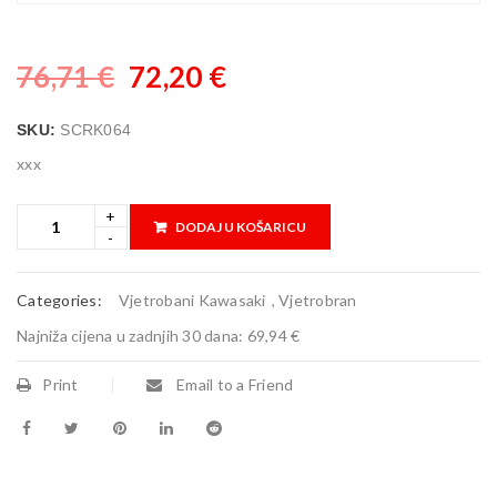
76,71
€
72,20
€
SKU:
SCRK064
xxx
DODAJ U KOŠARICU
Categories:
Vjetrobani Kawasaki
,
Vjetrobran
Najniža cijena u zadnjih 30 dana:
69,94 €
Print
Email to a Friend