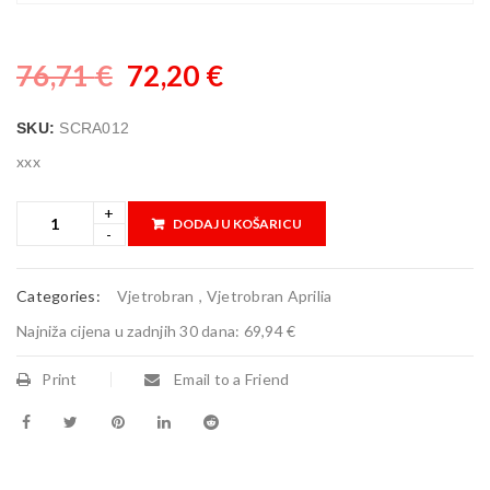
76,71
€
72,20
€
SKU:
SCRA012
xxx
DODAJ U KOŠARICU
Categories:
Vjetrobran
,
Vjetrobran Aprilia
Najniža cijena u zadnjih 30 dana:
69,94 €
Print
Email to a Friend