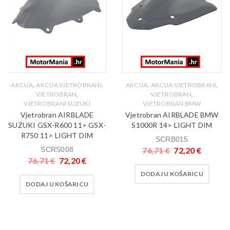
,
,
,
,
AKCIJA
AKCIJA VJETROBRANI
AKCIJA
AKCIJA VJETROBRANI
,
,
VJETROBRAN
VJETROBRAN
VJETROBRANI SUZUKI
VJETROBRAN BMW
Vjetrobran AIRBLADE
Vjetrobran AIRBLADE BMW
SUZUKI GSX-R600 11> GSX-
S1000R 14> LIGHT DIM
R750 11> LIGHT DIM
SCRB015
SCRS008
76,71
€
72,20
€
76,71
€
72,20
€
DODAJ U KOŠARICU
DODAJ U KOŠARICU