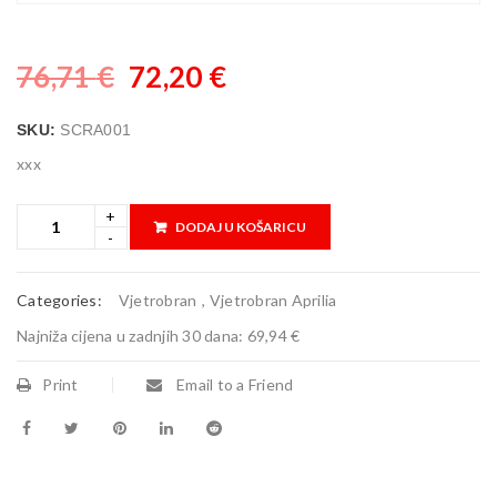
76,71
€
72,20
€
SKU:
SCRA001
xxx
DODAJ U KOŠARICU
Categories:
Vjetrobran
,
Vjetrobran Aprilia
Najniža cijena u zadnjih 30 dana:
69,94 €
Print
Email to a Friend