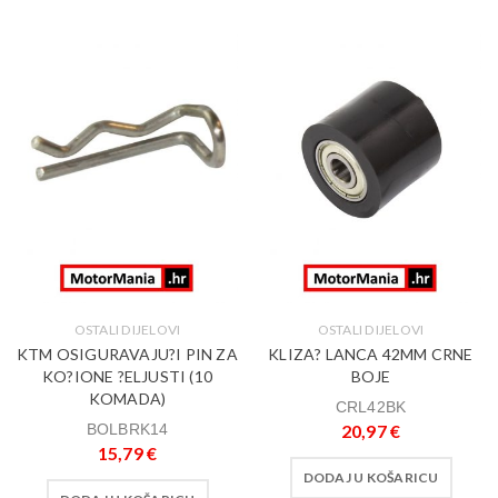
OSTALI DIJELOVI
OSTALI DIJELOVI
KTM OSIGURAVAJU?I PIN ZA
KLIZA? LANCA 42MM CRNE
KO?IONE ?ELJUSTI (10
BOJE
KOMADA)
CRL42BK
BOLBRK14
20,97
€
15,79
€
DODAJ U KOŠARICU