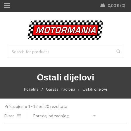
0,00
€
0
Ostali dijelovi
Početna
/
Garaža i radiona
/
Ostali dijelovi
Prikazujemo 1–12 od 20 rezultata
Filter
Poredaj od zadnjeg