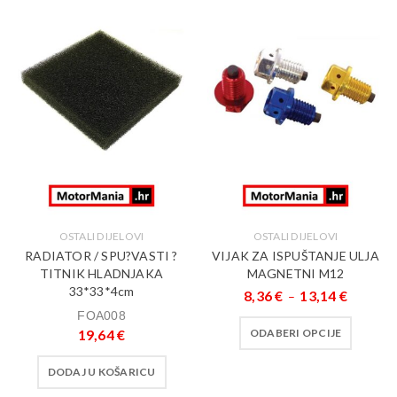
OSTALI DIJELOVI
OSTALI DIJELOVI
RADIATOR / SPU?VASTI ?
VIJAK ZA ISPUŠTANJE ULJA
TITNIK HLADNJAKA
MAGNETNI M12
33*33*4cm
8,36
€
13,14
€
–
FOA008
19,64
€
ODABERI OPCIJE
DODAJ U KOŠARICU