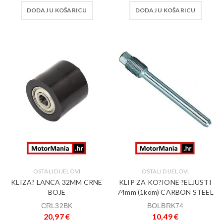
DODAJ U KOŠARICU
DODAJ U KOŠARICU
OSTALI DIJELOVI
OSTALI DIJELOVI
KLIZA? LANCA 32MM CRNE
KLIP ZA KO?IONE ?ELJUSTI
BOJE
74mm (1kom) CARBON STEEL
CRL32BK
BOLBRK74
20,97
€
10,49
€