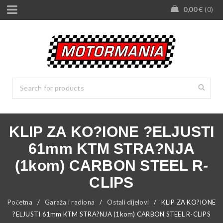
0,00
€
0
KLIP ZA KO?IONE ?ELJUSTI
61mm KTM STRA?NJA
(1kom) CARBON STEEL R-
CLIPS
Početna
/
Garaža i radiona
/
Ostali dijelovi
/
KLIP ZA KO?IONE
?ELJUSTI 61mm KTM STRA?NJA (1kom) CARBON STEEL R-CLIPS