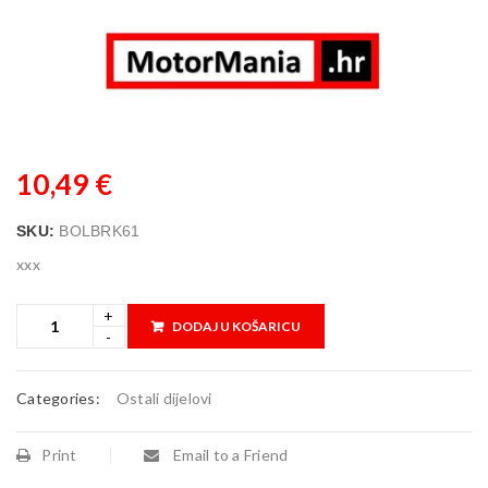
10,49
€
SKU:
BOLBRK61
xxx
DODAJ U KOŠARICU
Categories:
Ostali dijelovi
Print
Email to a Friend