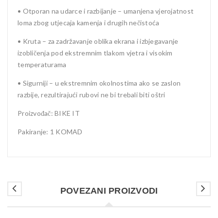
• Otporan na udarce i razbijanje – umanjena vjerojatnost
loma zbog utjecaja kamenja i drugih nečistoća
• Kruta – za zadržavanje oblika ekrana i izbjegavanje
izobličenja pod ekstremnim tlakom vjetra i visokim
temperaturama
• Sigurniji – u ekstremnim okolnostima ako se zaslon
razbije, rezultirajući rubovi ne bi trebali biti oštri
Proizvođač: BIKE IT
Pakiranje: 1 KOMAD
POVEZANI PROIZVODI