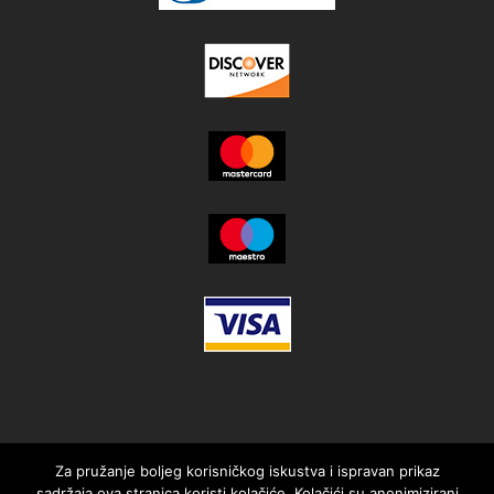
Za pružanje boljeg korisničkog iskustva i ispravan prikaz
sadržaja ova stranica koristi kolačiće. Kolačići su anonimizirani