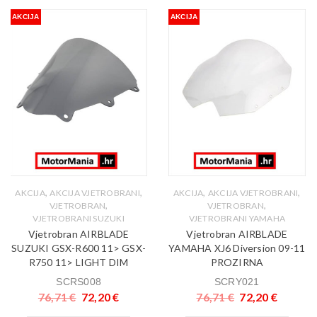
AKCIJA
AKCIJA
,
,
,
,
AKCIJA
AKCIJA VJETROBRANI
AKCIJA
AKCIJA VJETROBRANI
,
,
VJETROBRAN
VJETROBRAN
VJETROBRANI SUZUKI
VJETROBRANI YAMAHA
Vjetrobran AIRBLADE
Vjetrobran AIRBLADE
SUZUKI GSX-R600 11> GSX-
YAMAHA XJ6 Diversion 09-11
R750 11> LIGHT DIM
PROZIRNA
SCRS008
SCRY021
76,71
€
72,20
€
76,71
€
72,20
€