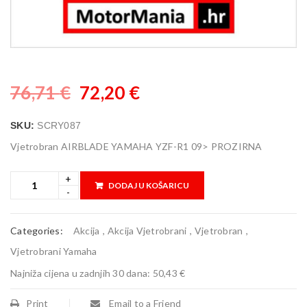
76,71
€
72,20
€
SKU:
SCRY087
Vjetrobran AIRBLADE YAMAHA YZF-R1 09> PROZIRNA
DODAJ U KOŠARICU
Categories:
Akcija
,
Akcija Vjetrobrani
,
Vjetrobran
,
Vjetrobrani Yamaha
Najniža cijena u zadnjih 30 dana:
50,43 €
Print
Email to a Friend