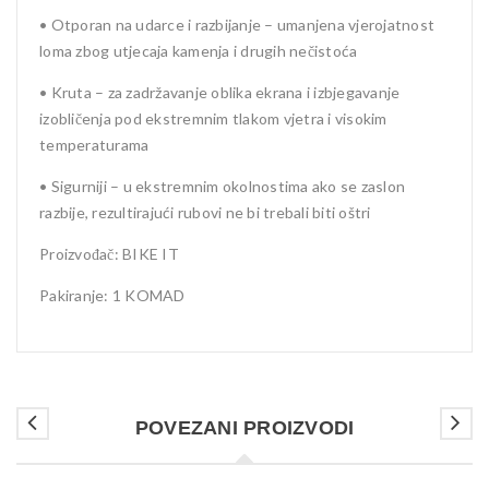
• Otporan na udarce i razbijanje – umanjena vjerojatnost
loma zbog utjecaja kamenja i drugih nečistoća
• Kruta – za zadržavanje oblika ekrana i izbjegavanje
izobličenja pod ekstremnim tlakom vjetra i visokim
temperaturama
• Sigurniji – u ekstremnim okolnostima ako se zaslon
razbije, rezultirajući rubovi ne bi trebali biti oštri
Proizvođač: BIKE IT
Pakiranje: 1 KOMAD
POVEZANI PROIZVODI