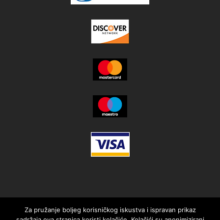
Za pružanje boljeg korisničkog iskustva i ispravan prikaz
sadržaja ova stranica koristi kolačiće. Kolačići su anonimizirani