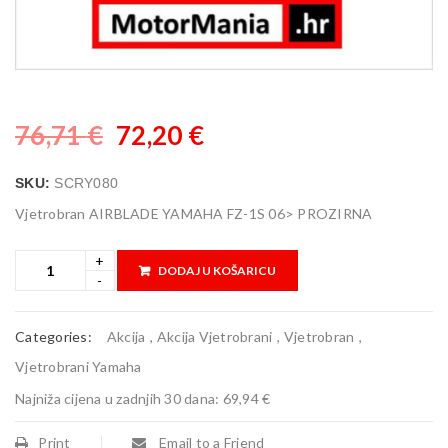
76,71
€
72,20
€
SKU:
SCRY080
Vjetrobran AIRBLADE YAMAHA FZ-1S 06> PROZIRNA
DODAJ U KOŠARICU
Categories:
Akcija
,
Akcija Vjetrobrani
,
Vjetrobran
,
Vjetrobrani Yamaha
Najniža cijena u zadnjih 30 dana:
69,94 €
Print
Email to a Friend