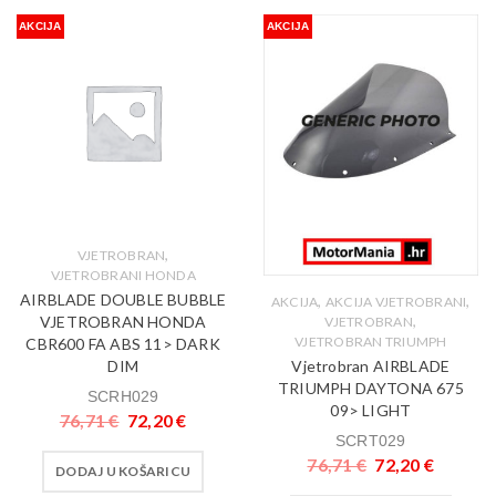
AKCIJA
AKCIJA
,
VJETROBRAN
VJETROBRANI HONDA
AIRBLADE DOUBLE BUBBLE
,
,
AKCIJA
AKCIJA VJETROBRANI
,
VJETROBRAN HONDA
VJETROBRAN
VJETROBRAN TRIUMPH
CBR600 FA ABS 11> DARK
Vjetrobran AIRBLADE
DIM
TRIUMPH DAYTONA 675
SCRH029
09> LIGHT
76,71
€
72,20
€
SCRT029
76,71
€
72,20
€
DODAJ U KOŠARICU