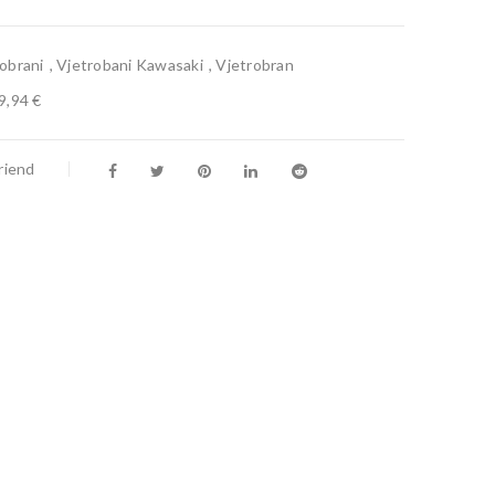
robrani
,
Vjetrobani Kawasaki
,
Vjetrobran
9,94 €
riend