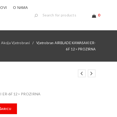
LOVI
O NAMA
0
Akcija Vjetrobrani
/
Vjetrobran AIRBLADE KAWASAKI ER-
6F 12> PROZIRNA
I ER-6F 12> PROZIRNA
ŠARICU