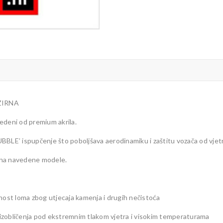
ZIRNA
edeni od premium akrila.
BBLE’ ispupčenje što poboljšava aerodinamiku i zaštitu vozača od vjetr
 na navedene modele.
nost loma zbog utjecaja kamenja i drugih nečistoća
e izobličenja pod ekstremnim tlakom vjetra i visokim temperaturama