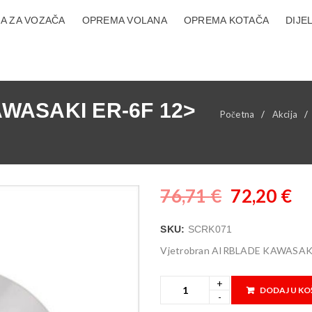
A ZA VOZAČA
OPREMA VOLANA
OPREMA KOTAČA
DIJE
AWASAKI ER-6F 12>
Početna
/
Akcija
/
76,71
€
72,20
€
SKU:
SCRK071
Vjetrobran AIRBLADE KAWASAK
DODAJ U KO