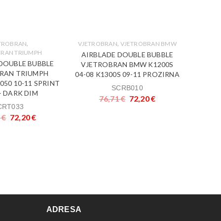
,
,
TROBRAN
VJETROBRAN
VJETROBRAN BMW
BRAN TRIUMPH
AIRBLADE DOUBLE BUBBLE
DOUBLE BUBBLE
VJETROBRAN BMW K1200S
AKCIJ
RAN TRIUMPH
04-08 K1300S 09-11 PROZIRNA
VJ
050 10-11 SPRINT
SCRB010
> DARK DIM
Vj
76,71
€
72,20
€
KAWASA
CRT033
1
€
72,20
€
ADRESA