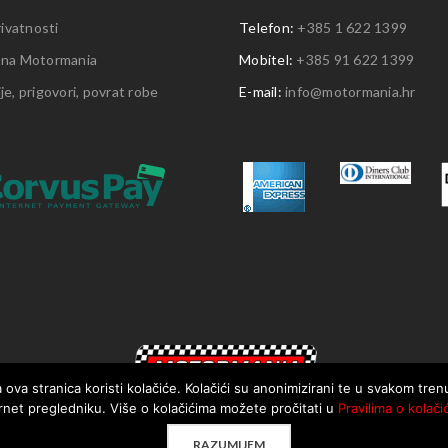
rivatnosti
Telefon:
+385 1 622 1399
 na Motormania
Mobitel:
+385 91 622 1399
e, prigovori, povrat robe
E-mail:
info@motormania.hr
 ova stranica koristi kolačiće. Kolačići su anonimizirani te u svakom tre
rnet pregledniku. Više o kolačićima možete pročitati u
Pravilima o kolači
RAZUMIJEM