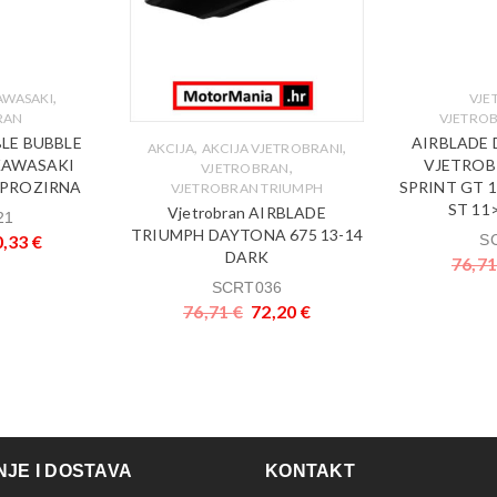
,
AWASAKI
VJE
RAN
VJETRO
LE BUBBLE
AIRBLADE 
,
,
AKCIJA
AKCIJA VJETROBRANI
KAWASAKI
VJETROB
,
VJETROBRAN
> PROZIRNA
SPRINT GT 1
VJETROBRAN TRIUMPH
ST 11
Vjetrobran AIRBLADE
21
TRIUMPH DAYTONA 675 13-14
0,33
€
S
DARK
76,7
SCRT036
76,71
€
72,20
€
JE I DOSTAVA
KONTAKT