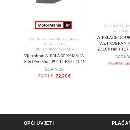
VJETROBANI K
VJETROB
AIRBLADE DOUB
,
,
,
BRANI
AKCIJA
AKCIJA VJETROBRANI
VJETROBRAN 
,
,
KI
VJETROBRAN
ZX10R Ninja 11
VJETROBRANI YAMAHA
ADE
Vjetrobran AIRBLADE YAMAHA
SCRK0
1 DARK
XJ6 Diversion 09-11 LIGHT DIM
71,90
€
5
SCRY022
76,71
€
72,20
€
€
OPĆI UVJETI
PLAĆAN