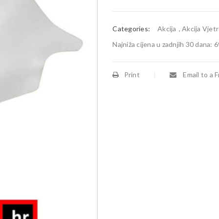
Categories:
Akcija
,
Akcija Vjet
Najniža cijena u zadnjih 30 dana:
6
Print
Email to a F