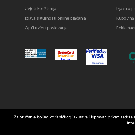
Uvjeti korištenja
Izjava o p
Izjava sigurnosti online plaćanja
Kupovina
Opći uvjeti poslovanja
Reklamacij
Za pružanje boljeg korisničkog iskustva i ispravan prikaz sadržaja
Inte
© 2021. MotorMania | Sva prava pridržana | Pravila korištenja