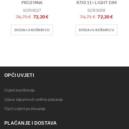
PROZIRNA
R750 11> LIGHT DIM
SCRH027
SCRS008
76,71
€
72,20
€
76,71
€
72,20
€
DODAJ U KOŠARICU
DODAJ U KOŠARICU
OPĆI UVJETI
Uvjeti korištenja
Izjava sigurnosti online plaćanja
Opći uvjeti poslovanja
PLAĆANJE I DOSTAVA