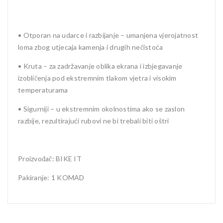
• Otporan na udarce i razbijanje – umanjena vjerojatnost
loma zbog utjecaja kamenja i drugih nečistoća
• Kruta – za zadržavanje oblika ekrana i izbjegavanje
izobličenja pod ekstremnim tlakom vjetra i visokim
temperaturama
• Sigurniji – u ekstremnim okolnostima ako se zaslon
razbije, rezultirajući rubovi ne bi trebali biti oštri
Proizvođač: BIKE IT
Pakiranje: 1 KOMAD