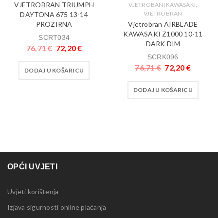
,
VJETROBRAN TRIUMPH
VJETROBANI KAWASAKI
VJETROBRAN
DAYTONA 675 13-14
Vjetrobran AIRBLADE
PROZIRNA
KAWASAKI Z1000 10-11
SCRT034
DARK DIM
76,71
€
72,20
€
SCRK096
76,71
€
72,20
€
DODAJ U KOŠARICU
DODAJ U KOŠARICU
OPĆI UVJETI
Uvjeti korištenja
Izjava sigurnosti online plaćanja