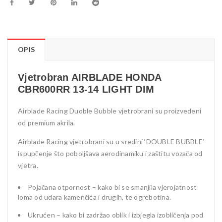
OPIS
Vjetrobran AIRBLADE HONDA
CBR600RR 13-14 LIGHT DIM
Airblade Racing Duoble Bubble vjetrobrani su proizvedeni
od premium akrila.
Airblade Racing vjetrobrani su u sredini ‘DOUBLE BUBBLE’
ispupčenje što poboljšava aerodinamiku i zaštitu vozača od
vjetra.
Pojačana otpornost – kako bi se smanjila vjerojatnost
loma od udara kamenčića i drugih, te ogrebotina.
Ukrućen – kako bi zadržao oblik i izbjegla izobličenja pod