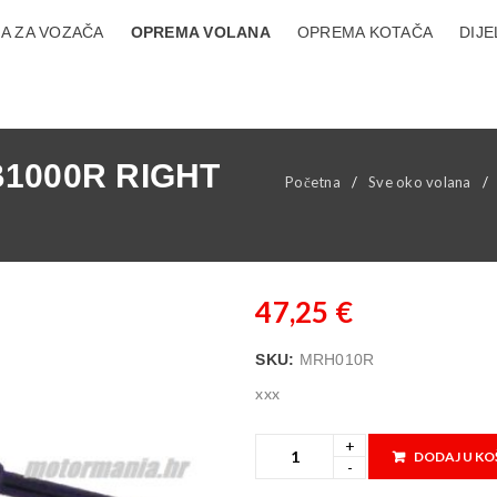
A ZA VOZAČA
OPREMA VOLANA
OPREMA KOTAČA
DIJE
1000R RIGHT
Početna
/
Sve oko volana
/
47,25
€
SKU:
MRH010R
xxx
DODAJ U KO