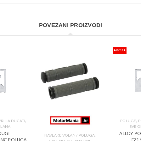
POVEZANI PROIZVODI
AKCIJA
,
,
RILIA DUCATI
POLUGE
P
OLANA
SVE 
DUGI
ALLOY P
,
NAVLAKE VOLAN / POLUGA
CNC POLUGA
FZ1
,
NAVLAKE VOLANA UNI