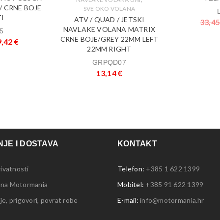
 / CRNE BOJE
SVE OKO VOLANA
I
ATV / QUAD / JETSKI
33,4
NAVLAKE VOLANA MATRIX
5
CRNE BOJE/GREY 22MM LEFT
9,42
€
22MM RIGHT
GRPQD07
13,14
€
JE I DOSTAVA
KONTAKT
rivatnosti
Telefon:
+385 1 622 1399
 na Motormania
Mobitel:
+385 91 622 1399
e, prigovori, povrat robe
E-mail:
info@motormania.hr