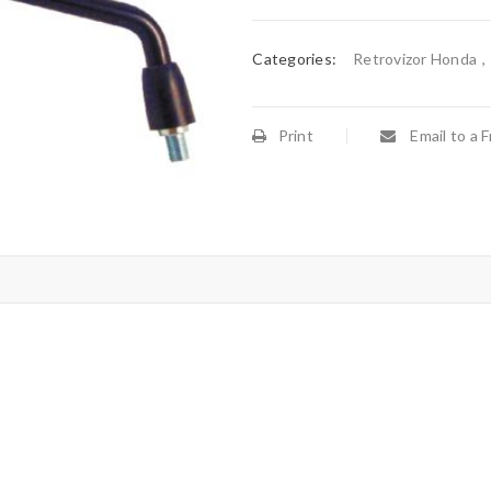
Categories:
Retrovizor Honda
,
Print
Email to a F