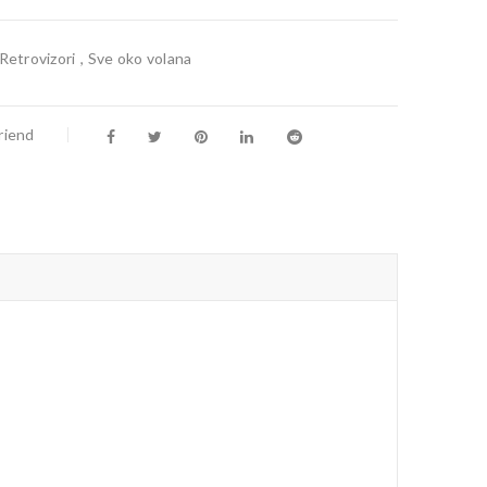
Retrovizori
,
Sve oko volana
riend