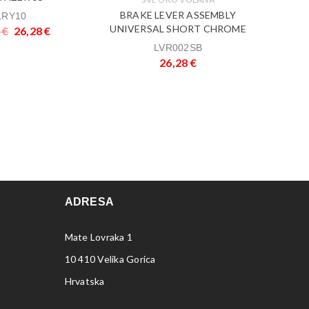
BRAKE LEVER ASSEMBLY
LRY10
BIK
UNIVERSAL SHORT CHROME
5
€
26,28
€
LVR002SB
26,28
€
ADRESA
Mate Lovraka 1
10 410 Velika Gorica
Hrvatska