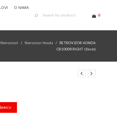
LOVI
O NAMA
0
Retrovizori
/
Retrovizor Honda
/
RETROVIZOR HONDA
CB1000R RIGHT (1kom)
ŠARICU