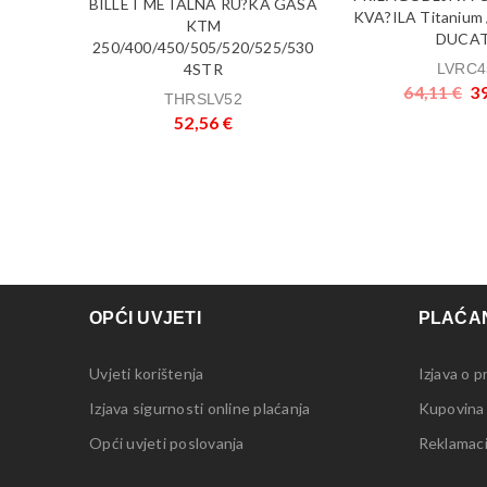
BILLET METALNA RU?KA GASA
KVA?ILA Titanium
KTM
DUCAT
RU?
250/400/450/505/520/525/530
M
4STR
LVRC4
64,11
€
3
THRSLV52
52,56
€
OPĆI UVJETI
PLAĆAN
Uvjeti korištenja
Izjava o p
Izjava sigurnosti online plaćanja
Kupovina
Opći uvjeti poslovanja
Reklamacij