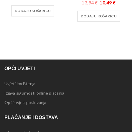
13,94
€
10,49
€
DODAJ U KOŠARICU
DODAJ U KOŠARICU
OPĆI UVJETI
Uvjeti korištenja
Izjava sigurnosti online plaćanja
Opći uvjeti poslovanja
PLAĆANJE I DOSTAVA