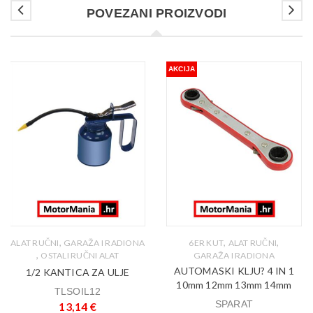
POVEZANI PROIZVODI
AKCIJA
,
,
,
ALAT RUČNI
GARAŽA I RADIONA
6ER KUT
ALAT RUČNI
,
OSTALI RUČNI ALAT
GARAŽA I RADIONA
AUTOMASKI KLJU? 4 IN 1
1/2 KANTICA ZA ULJE
10mm 12mm 13mm 14mm
TLSOIL12
SPARAT
13,14
€