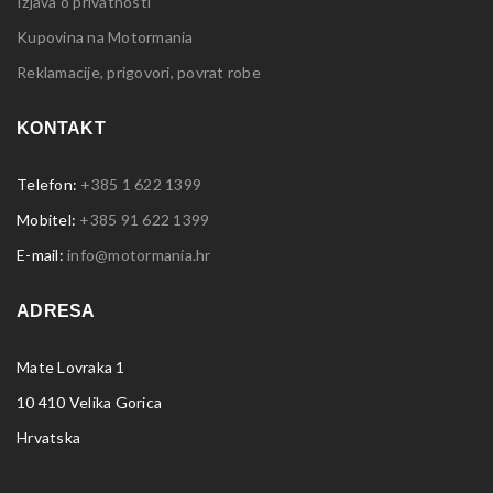
Izjava o privatnosti
Kupovina na Motormania
Reklamacije, prigovori, povrat robe
KONTAKT
Telefon:
+385 1 622 1399
Mobitel:
+385 91 622 1399
E-mail:
info@motormania.hr
ADRESA
Mate Lovraka 1
10 410 Velika Gorica
Hrvatska