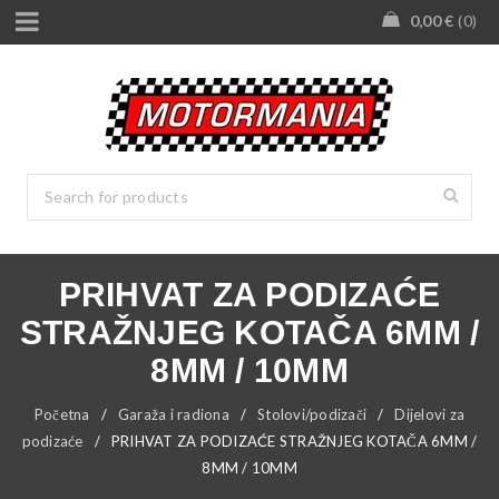
0,00
€
0
PRIHVAT ZA PODIZAĆE
STRAŽNJEG KOTAČA 6MM /
8MM / 10MM
Početna
/
Garaža i radiona
/
Stolovi/podizači
/
Dijelovi za
podizaće
/
PRIHVAT ZA PODIZAĆE STRAŽNJEG KOTAČA 6MM /
8MM / 10MM