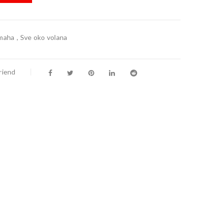
maha
,
Sve oko volana
riend