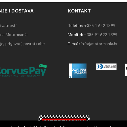
JE I DOSTAVA
KONTAKT
rivatnosti
Telefon:
+385 1 622 1399
 na Motormania
Mobitel:
+385 91 622 1399
e, prigovori, povrat robe
E-mail:
info@motormania.hr