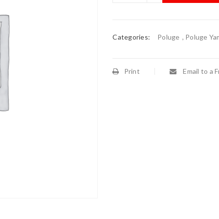
Categories:
Poluge
,
Poluge Ya
Print
Email to a F