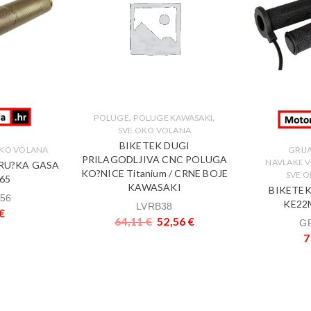
,
,
POLUGE
POLUGE KAWASAKI
SVE OKO VOLANA
BIKETEK DUGI
OKO VOLANA
GRIJ
PRILAGODLJIVA CNC POLUGA
NAVLAKE 
 RU?KA GASA
KO?NICE Titanium / CRNE BOJE
SVE 
65
KAWASAKI
BIKETEK
56
KE22
LVRB38
€
64,11
€
52,56
€
G
7