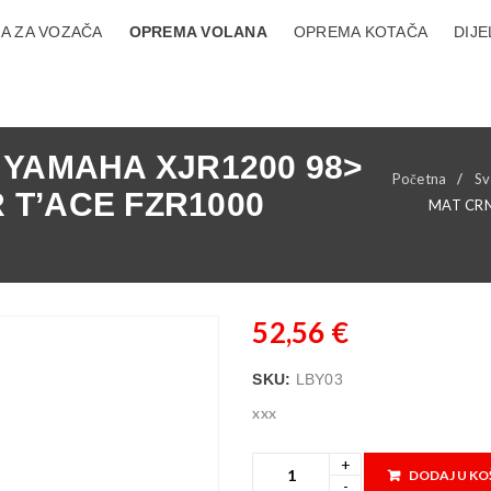
A ZA VOZAČA
OPREMA VOLANA
OPREMA KOTAČA
DIJE
 YAMAHA XJR1200 98>
Početna
/
Sv
R T’ACE FZR1000
MAT CRN
52,56
€
SKU:
LBY03
xxx
DODAJ U KO