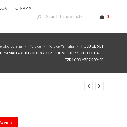
LOVI
O NAMA
0
e oko volana
/
Poluge
/
Poluge Yamaha
/
POLUGE SET
E YAMAHA XJR1200 98> XJR1300 98-01 YZF1000R T’ACE
FZR1000 YZF750R/SP
ŠARICU