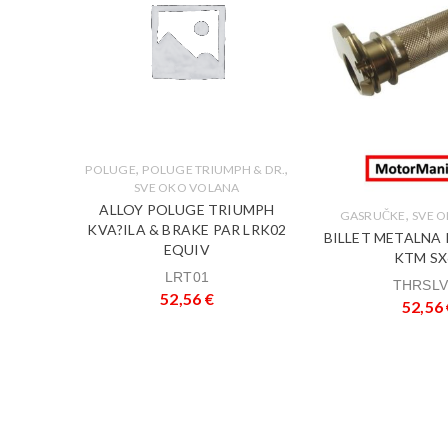
,
,
POLUGE
POLUGE TRIUMPH & DR.
SVE OKO VOLANA
ALLOY POLUGE TRIUMPH
,
OLANA
GASRUČKE
SVE 
KVA?ILA & BRAKE PAR LRK02
A GASA
BILLET METALNA
EQUIV
STR
KTM SX
LRT01
THRSLV
52,56
€
52,56