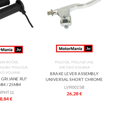
,
,
,
ANE RUČKE
POLUGE
POLUGE UNI
GASR
,
VOLAN / POLUGA
SVE OKO VOLANA
BILLET
OKO VOLANA
BRAKE LEVER ASSEMBLY
KA
 GRIJANE RU?
UNIVERSAL SHORT CHROME
MM / 25MM
LVR002SB
RPHT11
26,28
€
8,84
€