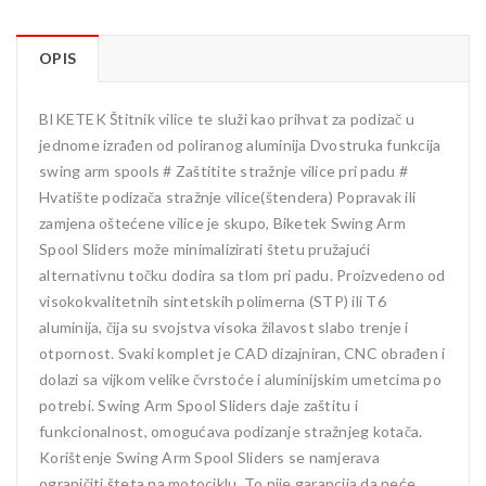
OPIS
BIKETEK Štitnik vilice te služi kao prihvat za podizač u
jednome izrađen od poliranog aluminija Dvostruka funkcija
swing arm spools # Zaštitite stražnje vilice pri padu #
Hvatište podizača stražnje vilice(štendera) Popravak ili
zamjena oštećene vilice je skupo, Biketek Swing Arm
Spool Sliders može minimalizirati štetu pružajući
alternativnu točku dodira sa tlom pri padu. Proizvedeno od
visokokvalitetnih sintetskih polimerna (STP) ili T6
aluminija, čija su svojstva visoka žilavost slabo trenje i
otpornost. Svaki komplet je CAD dizajniran, CNC obrađen i
dolazi sa vijkom velike čvrstoće i aluminijskim umetcima po
potrebi. Swing Arm Spool Sliders daje zaštitu i
funkcionalnost, omogućava podizanje stražnjeg kotača.
Korištenje Swing Arm Spool Sliders se namjerava
ograničiti šteta na motociklu. To nije garancija da neće