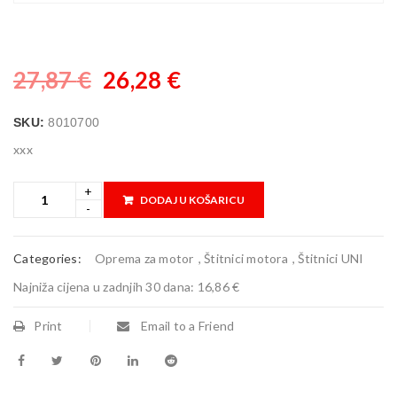
27,87
€
26,28
€
SKU:
8010700
xxx
DODAJ U KOŠARICU
Categories:
Oprema za motor
,
Štitnici motora
,
Štitnici UNI
Najniža cijena u zadnjih 30 dana:
16,86 €
Print
Email to a Friend