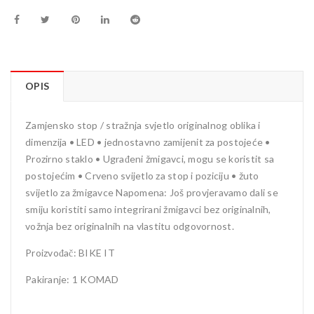
OPIS
Zamjensko stop / stražnja svjetlo originalnog oblika i
dimenzija • LED • jednostavno zamijenit za postojeće •
Prozirno staklo • Ugrađeni žmigavci, mogu se koristit sa
postojećim • Crveno svijetlo za stop i poziciju • žuto
svijetlo za žmigavce Napomena: Još provjeravamo dali se
smiju koristiti samo integrirani žmigavci bez originalnih,
vožnja bez originalnih na vlastitu odgovornost.
Proizvođač: BIKE IT
Pakiranje: 1 KOMAD