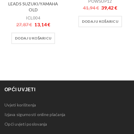
POWSUP12
LEADS SUZUKI/YAMAHA
41,94
€
39,42
€
OLD
ICL004
DODAJ U KOŠARICU
27,87
€
13,14
€
DODAJ U KOŠARICU
OPĆI UVJETI
Uvjeti korištenja
Izjava sigurnosti online plaćanja
Opći uvjeti poslovanja