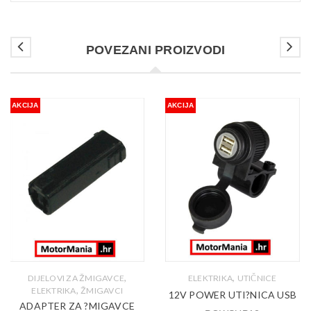
POVEZANI PROIZVODI
AKCIJA
AKCIJA
,
,
DIJELOVI ZA ŽMIGAVCE
ELEKTRIKA
UTIČNICE
,
ELEKTRIKA
ŽMIGAVCI
12V POWER UTI?NICA USB
ADAPTER ZA ?MIGAVCE