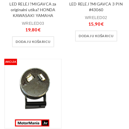
LED RELEJ ?MIGAVCA za
LED RELEJ ?MIGAVCA 3 PIN
originalni utika? HONDA
#43060
KAWASAKI YAMAHA
WRELED02
WRELED03
15,90
€
19,80
€
DODAJ U KOŠARICU
DODAJ U KOŠARICU
AKCIJA