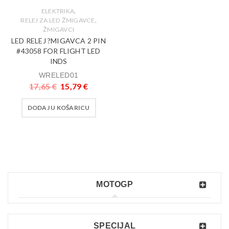
,
ELEKTRIKA
,
RELEJ ZA LED ŽMIGAVCE
ŽMIGAVCI
LED RELEJ ?MIGAVCA 2 PIN
#43058 FOR FLIGHT LED
INDS
WRELED01
17,65
€
15,79
€
DODAJ U KOŠARICU
MOTOGP
SPECIJAL