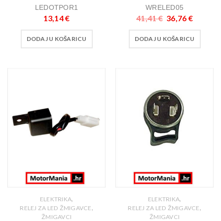
LEDOTPOR1
WRELED05
13,14
€
41,41
€
36,76
€
DODAJ U KOŠARICU
DODAJ U KOŠARICU
,
,
ELEKTRIKA
ELEKTRIKA
,
,
RELEJ ZA LED ŽMIGAVCE
RELEJ ZA LED ŽMIGAVCE
ŽMIGAVCI
ŽMIGAVCI