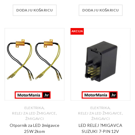
DODAJ U KOŠARICU
DODAJ U KOŠARICU
AKCIJA
,
,
ELEKTRIKA
ELEKTRIKA
,
,
RELEJ ZA LED ŽMIGAVCE
RELEJ ZA LED ŽMIGAVCE
ŽMIGAVCI
ŽMIGAVCI
Otpornik za LED žmigavce
LED RELEJ ?MIGAVCA
25W 2kom
SUZUKI 7-PIN 12V