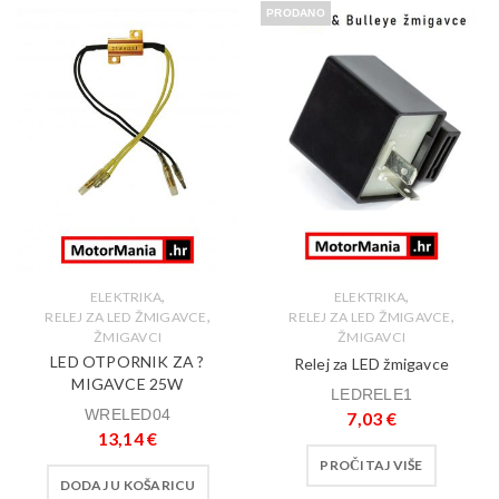
PRODANO
,
,
ELEKTRIKA
ELEKTRIKA
,
,
RELEJ ZA LED ŽMIGAVCE
RELEJ ZA LED ŽMIGAVCE
ŽMIGAVCI
ŽMIGAVCI
LED OTPORNIK ZA ?
Relej za LED žmigavce
MIGAVCE 25W
LEDRELE1
WRELED04
7,03
€
13,14
€
PROČITAJ VIŠE
DODAJ U KOŠARICU