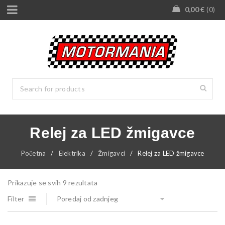
0,00
€
0
Relej za LED žmigavce
Početna
/
Elektrika
/
Žmigavci
/
Relej za LED žmigavce
Prikazuje se svih 9 rezultata
Filter
Poredaj od zadnjeg