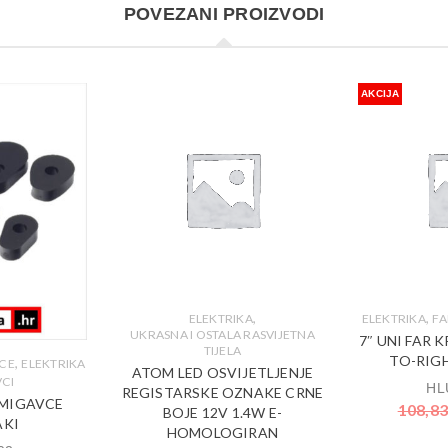
POVEZANI PROIZVODI
AKCIJA
,
,
ELEKTRIKA
ELEKTRIKA
FA
UKRASNA I OSTALA RASVIJETNA
7″ UNI FAR 
TIJELA
TO-RIGH
,
VCE
ELEKTRIKA
ATOM LED OSVIJETLJENJE
CI
HL
REGISTARSKE OZNAKE CRNE
?MIGAVCE
108,8
BOJE 12V 1.4W E-
KI
HOMOLOGIRAN