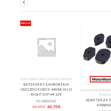
AKCIJA
,
,
ELEKTRIKA
FAR I DIJELOVI
FAROVI
BATES FAR 5 3/4 MONTA?A
ODOZDO EURO E-MARK HI LO
EKTRIKA
DIJELOVI ZA ŽMIGA
RIGHT DIP H4 12V
,
ŽMIGAV
AVCE
ADAPTER ZA 
HLUBB534E
NDLED22
KAWASA
69,68
€
65,70
€