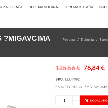
A ZA VOZAČA
OPREMA VOLANA
OPREMA KOTAČA
DIJE
G ?MIGAVCIMA
Početna
/
Elektrika
/
Stops
125,56
€
78,84
€
SKU:
LEDY092
SA INTEGRIRANI ŽMIGAVCIMA
DODAJ U KO