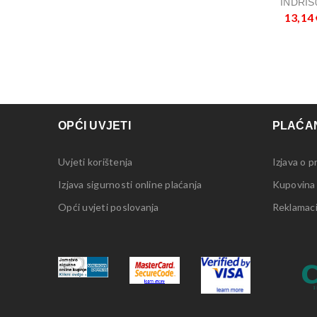
INDRIS
13,14
OPĆI UVJETI
PLAĆAN
Uvjeti korištenja
Izjava o p
Izjava sigurnosti online plaćanja
Kupovina
Opći uvjeti poslovanja
Reklamacij