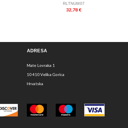
RLTNUM07
32,78
€
ADRESA
Mate Lovraka 1
10 410 Velika Gorica
Hrvatska