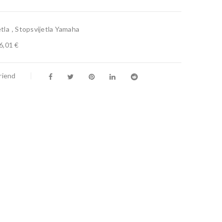
tla
,
Stopsvijetla Yamaha
6,01 €
riend