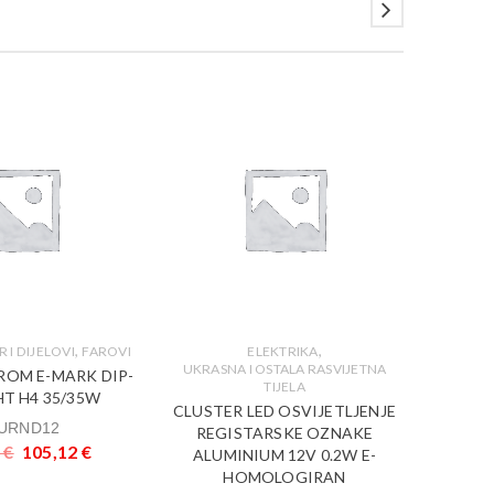
,
,
R I DIJELOVI
FAROVI
ELEKTRIKA
UKRASNA I OSTALA RASVIJETNA
KROM E-MARK DIP-
TIJELA
T H4 35/35W
DIJELOV
CLUSTER LED OSVIJETLJENJE
URND12
REGISTARSKE OZNAKE
ADA
3
€
105,12
€
ALUMINIUM 12V 0.2W E-
YAMAHA
HOMOLOGIRAN