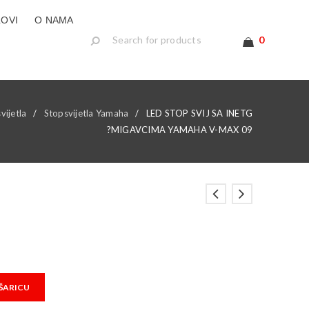
LOVI
O NAMA
0
vijetla
/
Stopsvijetla Yamaha
/
LED STOP SVIJ SA INETG
?MIGAVCIMA YAMAHA V-MAX 09
ŠARICU