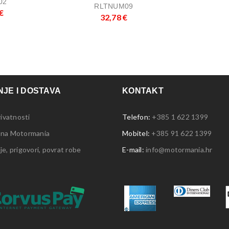
02
RLTNUM09
€
32,78
€
JE I DOSTAVA
KONTAKT
rivatnosti
Telefon:
+385 1 622 1399
 na Motormania
Mobitel:
+385 91 622 1399
e, prigovori, povrat robe
E-mail:
info@motormania.hr