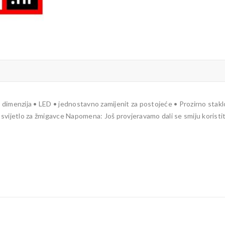
i dimenzija • LED • jednostavno zamijenit za postojeće • Prozirno stakl
o svijetlo za žmigavce Napomena: Još provjeravamo dali se smiju koristit