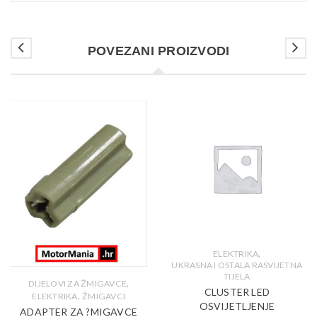
POVEZANI PROIZVODI
,
ELEKTRIKA
UKRASNA I OSTALA RASVIJETNA
TIJELA
,
DIJELOVI ZA ŽMIGAVCE
CLUSTER LED
,
ELEKTRIKA
ŽMIGAVCI
OSVIJETLJENJE
ADAPTER ZA ?MIGAVCE