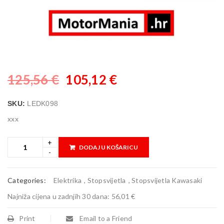
125,56
€
105,12
€
SKU:
LEDK098
xxx
DODAJ U KOŠARICU
Categories:
Elektrika
,
Stopsvijetla
,
Stopsvijetla Kawasaki
Najniža cijena u zadnjih 30 dana:
56,01 €
Print
Email to a Friend