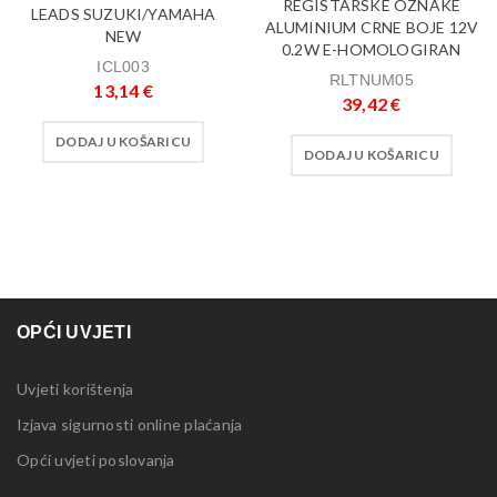
REGISTARSKE OZNAKE
LEADS SUZUKI/YAMAHA
ALUMINIUM CRNE BOJE 12V
NEW
0.2W E-HOMOLOGIRAN
ICL003
RLTNUM05
13,14
€
39,42
€
DODAJ U KOŠARICU
DODAJ U KOŠARICU
OPĆI UVJETI
Uvjeti korištenja
Izjava sigurnosti online plaćanja
Opći uvjeti poslovanja