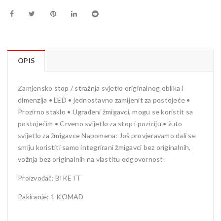
OPIS
Zamjensko stop / stražnja svjetlo originalnog oblika i
dimenzija • LED • jednostavno zamijenit za postojeće •
Prozirno staklo • Ugrađeni žmigavci, mogu se koristit sa
postojećim • Crveno svijetlo za stop i poziciju • žuto
svijetlo za žmigavce Napomena: Još provjeravamo dali se
smiju koristiti samo integrirani žmigavci bez originalnih,
vožnja bez originalnih na vlastitu odgovornost.
Proizvođač: BIKE IT
Pakiranje: 1 KOMAD