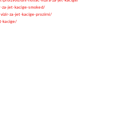
ir-za-jet-kacige-smoked/
izir-za-jet-kacige-prozirni/
t-kacige/