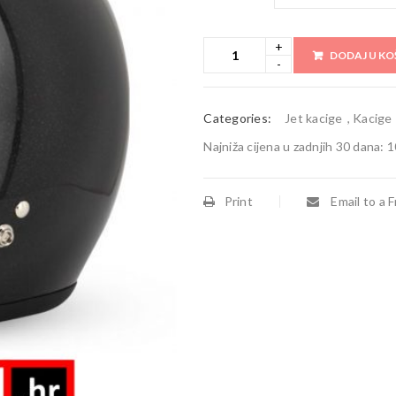
DODAJ U KO
Categories:
Jet kacige
,
Kacige
Najniža cijena u zadnjih 30 dana:
1
Print
Email to a F