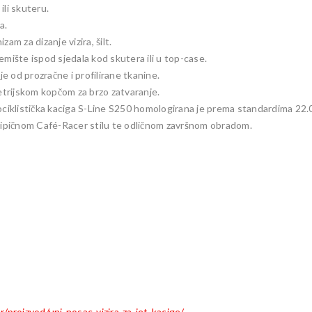
ili skuteru.
a.
am za dizanje vizira, šilt.
mište ispod sjedala kod skutera ili u top-case.
 od prozračne i profilirane tkanine.
metrijskom kopčom za brzo zatvaranje.
ociklistička kaciga S-Line S250 homologirana je prema standardima 22.
 tipičnom Café-Racer stilu te odličnom završnom obradom.
/proizvod/uni-nosac-vizira-za-jet-kacige/