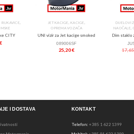
,
,
,
,
RUKAVICE
DIJELOVI
JET KACIGE
KACIGE
,
IMSKE
NAOČALE
OPREMA VOZAČA
ske CITY
Dim staklo 
UNI vizir za Jet kacige smoked
€
JU
089006SF
17,6
25,20
€
JE I DOSTAVA
KONTAKT
rivatnosti
Telefon:
+385 1 622 1399
 na Motormania
Mobitel:
+385 91 622 1399