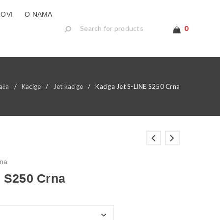
LOVI
O NAMA
0
ača
/
Kacige
/
Jet kacige
/
Kaciga Jet S-LINE S250 Crna
rna
E S250 Crna