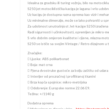
Idealna za gradsku ili turing vožnju, bilo na motociklu 
S250 jet motociklistička kaciga je lagana i vrlo udobn
Uz kacigu je dostupna razna oprema kao vizir i mehaniz
Uz minimalne dimenzije, može se lako pohraniti u spre
Za udobnost unutrašnjost Jet-kacige S250 izrađena je
Radi sigurnosti i učinkovitosti, opremljen je mikro-
S vrlo dobrim omjerom kvalitete i cijene, mlazna mot
S250 se ističe sa svojim Vintage / Retro dizajnom u
Značajke:
 Ljuska: ABS polikarbonat
 Boja: mat crna
 Pjena dvostruke gustoće za bolju zaštitu od udara
 Interijer od prozračnoj i profiliranoj tkanini
 Brza kopča spojnice: mikro-metrijska
 Odobrenje: Europske norme 22.06 E9.
Težina: +/1140 g
Dodatna oprema
 Mehanizam za dizanje vizira –
https://motormania.hr