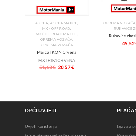
,
,
AKCIJA
AKCIJA MAJICE
OPREMA VOZAČA
,
MX / OFF ROAD
RUKAVICE Z
,
MX/OFF ROAD MAJICE
Rukavice zim
,
OPREMA VOZAČA
45,52
OPREMA VOZAČA
Majica IKON Crvena
MXTRIK1CRVENA
51,63
€
20,57
€
OPĆI UVJETI
PLAĆAN
Uvjeti korištenja
Izjava o p
Izjava sigurnosti online plaćanja
Kupovina