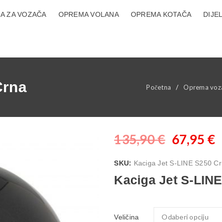
A ZA VOZAČA
OPREMA VOLANA
OPREMA KOTAČA
DIJE
Crna
Početna
/
Oprema voz
135,90
€
67,95
€
SKU:
Kaciga Jet S-LINE S250 C
Kaciga Jet S-LIN
Veličina