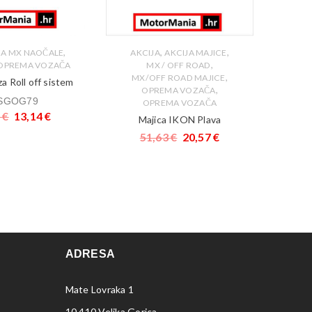
,
,
,
 ZA MX NAOČALE
AKCIJA
AKCIJA MAJICE
,
OPREMA VOZAČA
MX / OFF ROAD
,
MX/OFF ROAD MAJICE
za Roll off sistem
,
OPREMA VOZAČA
SGOG79
OPREMA VOZAČA
5
€
13,14
€
Majica IKON Plava
51,63
€
20,57
€
ADRESA
Mate Lovraka 1
10 410 Velika Gorica