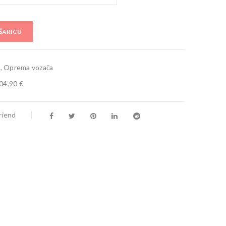
ŠARICU
,
Oprema vozača
04,90 €
riend