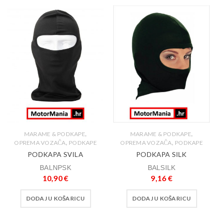
,
,
MARAME & PODKAPE
MARAME & PODKAPE
,
,
OPREMA VOZAČA
PODKAPE
OPREMA VOZAČA
PODKAPE
PODKAPA SVILA
PODKAPA SILK
BALNPSK
BALSILK
10,90
€
9,16
€
DODAJ U KOŠARICU
DODAJ U KOŠARICU