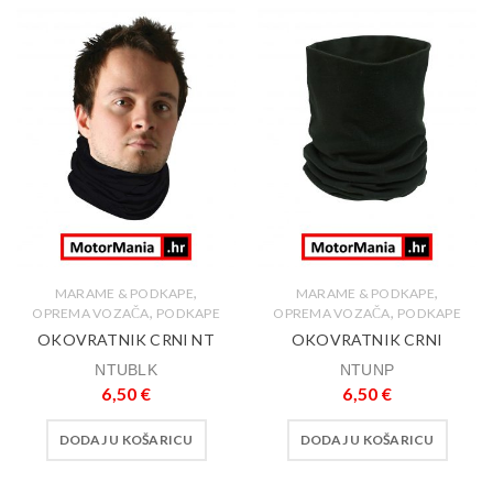
,
,
MARAME & PODKAPE
MARAME & PODKAPE
,
,
OPREMA VOZAČA
PODKAPE
OPREMA VOZAČA
PODKAPE
OKOVRATNIK CRNI NT
OKOVRATNIK CRNI
NTUBLK
NTUNP
6,50
€
6,50
€
DODAJ U KOŠARICU
DODAJ U KOŠARICU