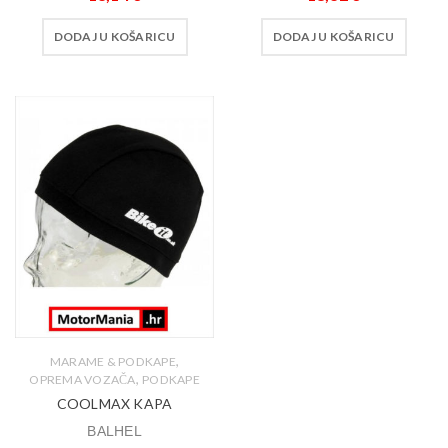
DODAJ U KOŠARICU
DODAJ U KOŠARICU
,
MARAME & PODKAPE
,
OPREMA VOZAČA
PODKAPE
COOLMAX KAPA
BALHEL