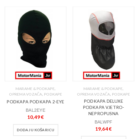
,
,
MARAME & PODKAPE
MARAME & PODKAPE
,
,
OPREMA VOZAČA
PODKAPE
OPREMA VOZAČA
PODKAPE
PODKAPA DELUXE
PODKAPA PODKAPA 2-EYE
PODKAPA VJETRO-
BAL2EYE
NEPROPUSNA
10,49
€
BALWPF
19,64
€
DODAJ U KOŠARICU