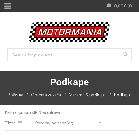
0,00
€
0
Podkape
Početna
/
Oprema vozača
/
Marame & podkape
/
Podkape
Prikazuje se svih 9 rezultata
Filter
Poredaj od zadnjeg