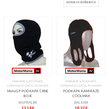
DODAJ U KOŠARICU
,
,
MARAME & PODKAPE
MARAME & PODKAPE
,
,
OPREMA VOZAČA
PODKAPE
OPREMA VOZAČA
PODKAPE
MotoGP PODKAPA CRNE
PODKAPA KAMIKAZE
BOJE
COOLMAX
MGPBALBK
BALKAM
13,14
€
18,32
€