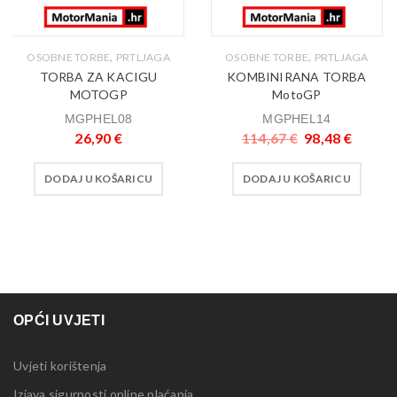
,
,
OSOBNE TORBE
PRTLJAGA
OSOBNE TORBE
PRTLJAGA
TORBA ZA KACIGU
KOMBINIRANA TORBA
MOTOGP
MotoGP
MGPHEL08
MGPHEL14
26,90
€
114,67
€
98,48
€
DODAJ U KOŠARICU
DODAJ U KOŠARICU
OPĆI UVJETI
Uvjeti korištenja
Izjava sigurnosti online plaćanja