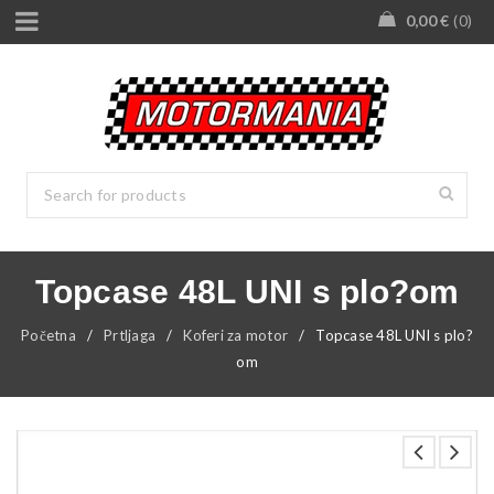
0,00
€
0
Topcase 48L UNI s plo?om
Početna
/
Prtljaga
/
Koferi za motor
/
Topcase 48L UNI s plo?
om