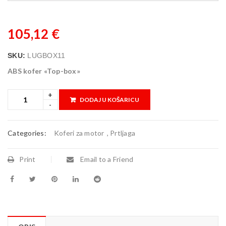
105,12
€
SKU:
LUGBOX11
ABS kofer «Top-box»
DODAJ U KOŠARICU
Categories:
Koferi za motor
,
Prtljaga
Print
Email to a Friend