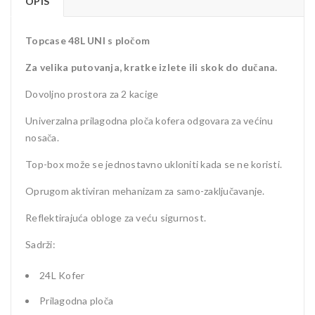
OPIS
Topcase 48L UNI s pločom
Za velika putovanja, kratke izlete ili skok do dučana.
Dovoljno prostora za 2 kacige
Univerzalna prilagodna ploča kofera odgovara za većinu
nosača.
Top-box može se jednostavno ukloniti kada se ne koristi.
Oprugom aktiviran mehanizam za samo-zaključavanje.
Reflektirajuća obloge za veću sigurnost.
Sadrži:
24L Kofer
Prilagodna ploča