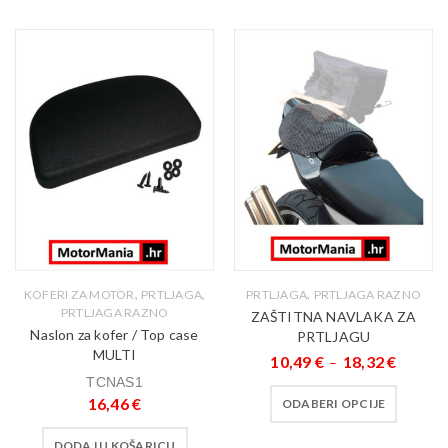
,
,
,
KOFERI ZA MOTOR
PRTLJAGA
PRTLJAGA
PRTLJAGA RAZNO
PRTLJAGA RAZNO
ZAŠTITNA NAVLAKA ZA
Naslon za kofer / Top case
PRTLJAGU
MULTI
10,49
€
18,32
€
–
TCNAS1
16,46
€
ODABERI OPCIJE
DODAJ U KOŠARICU