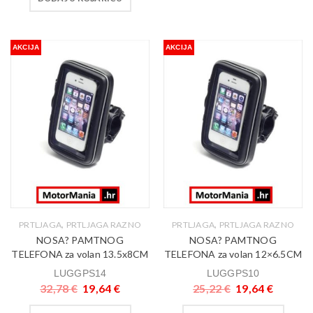
AKCIJA
AKCIJA
,
,
PRTLJAGA
PRTLJAGA RAZNO
PRTLJAGA
PRTLJAGA RAZNO
NOSA? PAMTNOG
NOSA? PAMTNOG
TELEFONA za volan 13.5x8CM
TELEFONA za volan 12×6.5CM
LUGGPS14
LUGGPS10
32,78
€
19,64
€
25,22
€
19,64
€