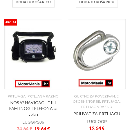
DODAJ U KOŠARICU
DODAJ U KOŠARICU
AKCIJA
,
,
PRTLJAGA
PRTLJAGA RAZNO
GURTNE ZA POVEZIVANJE
,
,
OSOBNE TORBE
PRTLJAGA
NOSA? NAVIGACIJE ILI
PRTLJAGA RAZNO
PAMTNOG TELEFONA za
PRIHVAT ZA PRTLJAGU
volan
LUGLOOP
LUGGPS06
19,64
€
34,64
€
19,64
€