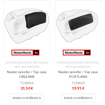
,
,
,
,
KOFERI ZA MOTOR
PRTLJAGA
KOFERI ZA MOTOR
PRTLJAGA
PRTLJAGA RAZNO
PRTLJAGA RAZNO
Naslon za kofer / Top case
Naslon za kofer / Top case
ORLEANS
PORTLAND
TCNAS4
TCNAS3
21,50
€
19,91
€
DODAJ U KOŠARICU
DODAJ U KOŠARICU