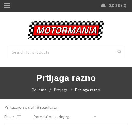
0,00
€
0
Prtljaga razno
Početna
/
Prtljaga
/
Prtljaga razno
Prikazuje se svih 8 rezultata
Filter
Poredaj od zadnjeg