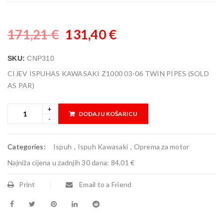
171,21
€
131,40
€
SKU:
CNP310
CIJEV ISPUHAS KAWASAKI Z1000 03-06 TWIN PIPES (SOLD
AS PAR)
DODAJ U KOŠARICU
Categories:
Ispuh
,
Ispuh Kawasaki
,
Oprema za motor
Najniža cijena u zadnjih 30 dana:
84,01 €
Print
Email to a Friend