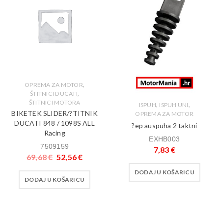
,
OPREMA ZA MOTOR
,
ŠTITNICI DUCATI
ŠTITNICI MOTORA
,
,
ISPUH
ISPUH UNI
BIKETEK SLIDER/?TITNIK
OPREMA ZA MOTOR
DUCATI 848 / 1098S ALL
?ep auspuha 2 taktni
Racing
EXHB003
7509159
7,83
€
69,68
€
52,56
€
DODAJ U KOŠARICU
DODAJ U KOŠARICU