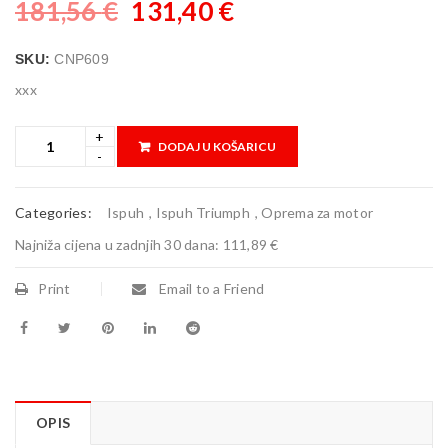
181,56
€
131,40
€
SKU:
CNP609
xxx
DODAJ U KOŠARICU
Categories:
Ispuh
,
Ispuh Triumph
,
Oprema za motor
Najniža cijena u zadnjih 30 dana:
111,89 €
Print
Email to a Friend
OPIS