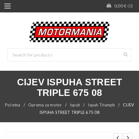
0,00
€
0
CIJEV ISPUHA STREET
TRIPLE 675 08
Početna
/
Oprema za motor
/
Ispuh
/
Ispuh Triumph
/
CIJEV
ISPUHA STREET TRIPLE 675 08