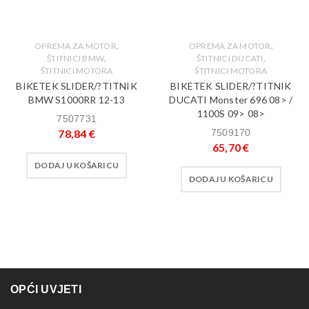
,
,
OPREMA ZA MOTOR
OPREMA ZA MOTOR
,
,
ŠTITNICI BMW
ŠTITNICI DUCATI
ŠTITNICI MOTORA
ŠTITNICI MOTORA
BIKETEK SLIDER/?TITNIK
BIKETEK SLIDER/?TITNIK
BMW S1000RR 12-13
DUCATI Monster 696 08> /
1100S 09> 08>
7507731
78,84
€
7509170
65,70
€
DODAJ U KOŠARICU
DODAJ U KOŠARICU
OPĆI UVJETI