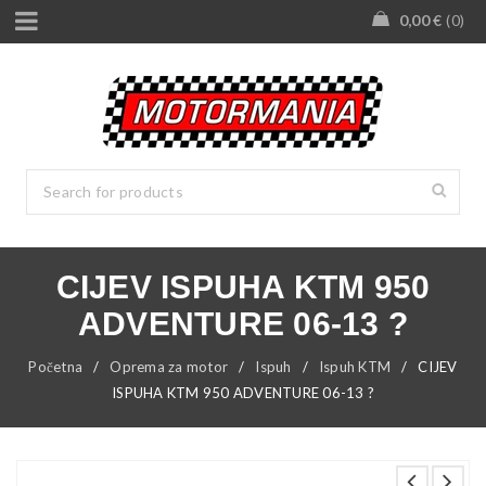
0,00
€
0
CIJEV ISPUHA KTM 950
ADVENTURE 06-13 ?
Početna
/
Oprema za motor
/
Ispuh
/
Ispuh KTM
/
CIJEV
ISPUHA KTM 950 ADVENTURE 06-13 ?