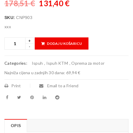
178,51
€
131,40
€
SKU:
CNP903
xxx
DODAJ U KOŠARICU
Categories:
Ispuh
,
Ispuh KTM
,
Oprema za motor
Najniža cijena u zadnjih 30 dana:
69,94 €
Print
Email to a Friend
OPIS