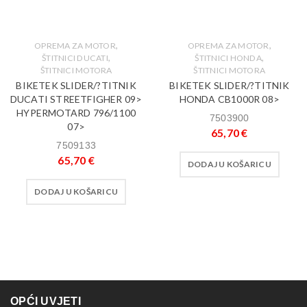
,
,
OPREMA ZA MOTOR
OPREMA ZA MOTOR
,
,
ŠTITNICI DUCATI
ŠTITNICI HONDA
ŠTITNICI MOTORA
ŠTITNICI MOTORA
BIKETEK SLIDER/?TITNIK
BIKETEK SLIDER/?TITNIK
DUCATI STREETFIGHER 09>
HONDA CB1000R 08>
HYPERMOTARD 796/1100
7503900
07>
65,70
€
7509133
65,70
€
DODAJ U KOŠARICU
DODAJ U KOŠARICU
OPĆI UVJETI