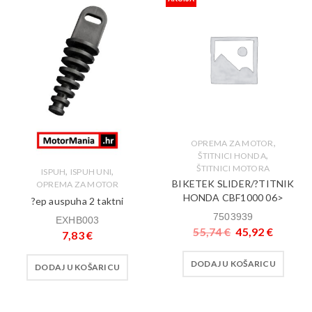
,
OPREMA ZA MOTOR
,
ŠTITNICI HONDA
ŠTITNICI MOTORA
,
,
ISPUH
ISPUH UNI
BIKETEK SLIDER/?TITNIK
OPREMA ZA MOTOR
HONDA CBF1000 06>
?ep auspuha 2 taktni
7503939
EXHB003
55,74
€
45,92
€
7,83
€
DODAJ U KOŠARICU
DODAJ U KOŠARICU