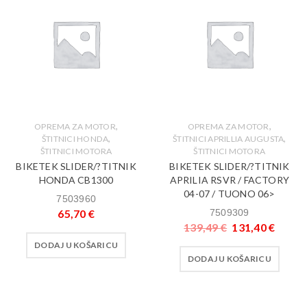
,
,
OPREMA ZA MOTOR
OPREMA ZA MOTOR
,
,
ŠTITNICI HONDA
ŠTITNICI APRILLIA AUGUSTA
ŠTITNICI MOTORA
ŠTITNICI MOTORA
BIKETEK SLIDER/?TITNIK
BIKETEK SLIDER/?TITNIK
HONDA CB1300
APRILIA RSVR / FACTORY
04-07 / TUONO 06>
7503960
65,70
€
7509309
139,49
€
131,40
€
DODAJ U KOŠARICU
DODAJ U KOŠARICU