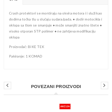
Crash protektori se montiraju na okvira motora i i služi kao
dodirna točka tlu u slučaju sudara/pada. ● dodir motocikla i
oklopa sa tlom se smanjuje ● može smanjiti znatno štete ●
visoko otporan STP polimer ● ne zahtjeva modifikaciju
oklopa
Proizvođač: BIKE TEK
Pakiranje: 1 KOMAD
POVEZANI PROIZVODI
AKCIJA