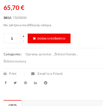
65,70
€
SKU:
7503900
Ne zahtjeva modifikaciju oklopa.
DODAJ U KOŠARICU
Categories:
Oprema za motor
,
Štitnici Honda
,
Štitnici motora
Print
Email to a Friend
OPIS