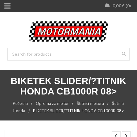
0,00
€
0
BIKETEK SLIDER/?TITNIK
HONDA CB1000R 08>
Početna
/
Oprema za motor
/
Štitnici motora
/
Štitnici
Honda
/
BIKETEK SLIDER/?TITNIK HONDA CB1000R 08>