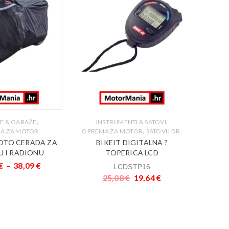
O
ŠTITNICI
BIKE
,
,
E & GARAŽE
INSTRUMENTI & SATOVI
DUCAT
,
A ZA MOTOR
OPREMA ZA MOTOR
SATOVI I DR.
HYPER
OTO CERADA ZA
BIKEIT DIGITALNA ?
 I RADIONU
TOPERICA LCD
€
–
38,09
€
LCDSTP16
25,08
€
19,64
€