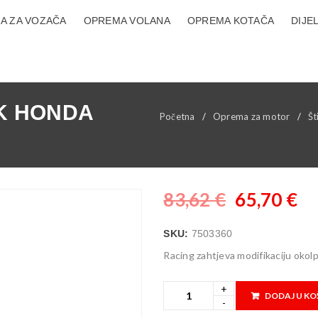
A ZA VOZAČA
OPREMA VOLANA
OPREMA KOTAČA
DIJE
IK HONDA
Početna
/
Oprema za motor
/
Št
83,62
€
65,70
€
SKU:
7503360
Racing zahtjeva modifikaciju okol
DODAJ U KO