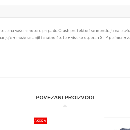
 štete na vašem motoru pri padu.Crash protektori se montiraju na okvira 
manjuje ● može smanjiti znatno štete ● visoko otporan STP polimer ● za
POVEZANI PROIZVODI
AKCIJA