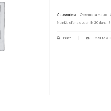
Categories:
Oprema za motor
,
Najniža cijena u zadnjih 30 dana:
5
Print
Email to a F