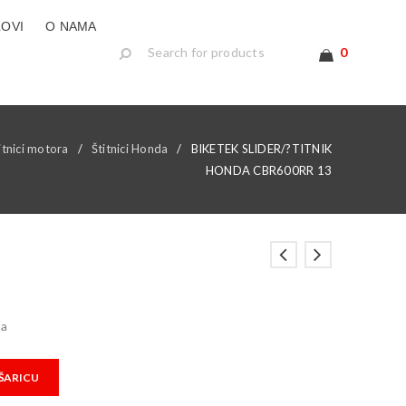
LOVI
O NAMA
0
itnici motora
/
Štitnici Honda
/
BIKETEK SLIDER/?TITNIK
HONDA CBR600RR 13
pa
ŠARICU