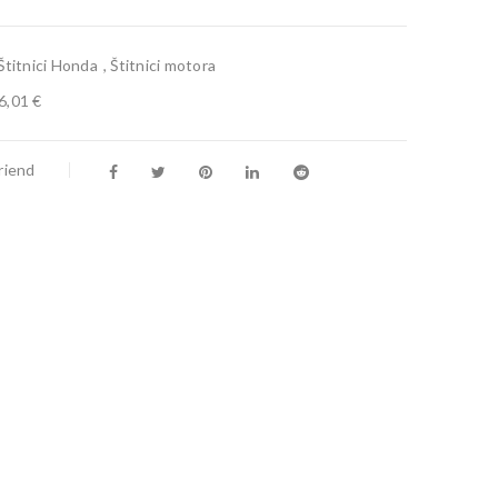
Štitnici Honda
,
Štitnici motora
6,01 €
riend