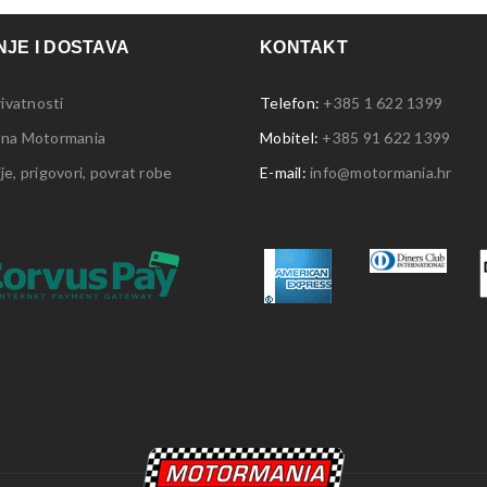
JE I DOSTAVA
KONTAKT
rivatnosti
Telefon:
+385 1 622 1399
 na Motormania
Mobitel:
+385 91 622 1399
e, prigovori, povrat robe
E-mail:
info@motormania.hr