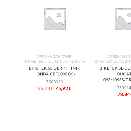
,
,
R
OPREMA ZA MOTOR
OPREMA ZA 
,
,
I MOTORA
ŠTITNICI HONDA
ŠTITNICI MOTORA
ŠTITNICI DUCATI
ŠT
ITNIK
BIKETEK SLIDER/?TITNIK
BIKETEK SLIDE
R 09>
HONDA CBF1000 06>
DUCAT
00 07>
1098/1098S/T
7503939
55,74
€
45,92
€
75091
78,84