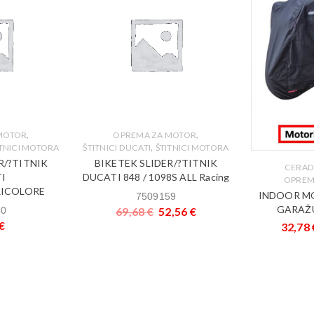
,
,
MOTOR
OPREMA ZA MOTOR
,
ITNICI MOTORA
ŠTITNICI DUCATI
ŠTITNICI MOTORA
R/?TITNIK
BIKETEK SLIDER/?TITNIK
CERAD
I
DUCATI 848 / 1098S ALL Racing
OPREM
RICOLORE
INDOOR M
7509159
GARAŽU
40
69,68
€
52,56
€
€
32,78