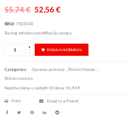
55,74
€
52,56
€
SKU:
7503340
Racing zahtjeva modifikaciju okolpa
DODAJ U KOŠARICU
Categories:
Oprema za motor
,
Štitnici Honda
,
Štitnici motora
Najniža cijena u zadnjih 30 dana:
41,94 €
Print
Email to a Friend