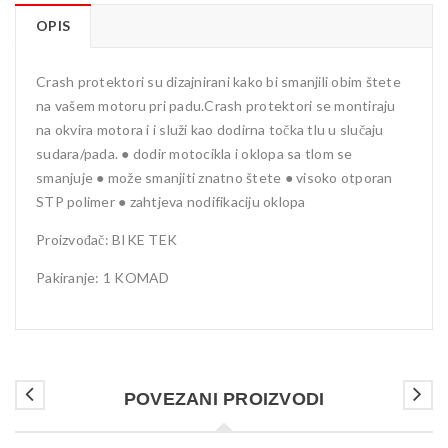
OPIS
Crash protektori su dizajnirani kako bi smanjili obim štete
na vašem motoru pri padu.Crash protektori se montiraju
na okvira motora i i služi kao dodirna točka tlu u slučaju
sudara/pada. ● dodir motocikla i oklopa sa tlom se
smanjuje ● može smanjiti znatno štete ● visoko otporan
STP polimer ● zahtjeva nodifikaciju oklopa
Proizvođač: BIKE TEK
Pakiranje: 1 KOMAD
POVEZANI PROIZVODI