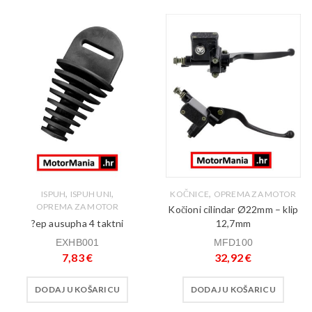
,
,
,
ISPUH
ISPUH UNI
KOČNICE
OPREMA ZA MOTOR
OPREMA ZA MOTOR
Kočioni cilindar Ø22mm – klip
?ep ausupha 4 taktni
12,7mm
EXHB001
MFD100
7,83
€
32,92
€
DODAJ U KOŠARICU
DODAJ U KOŠARICU