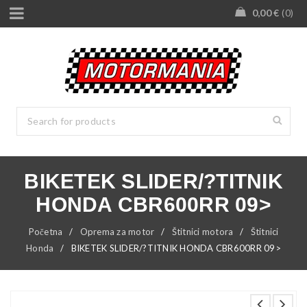
0,00
€
0
BIKETEK SLIDER/?TITNIK
HONDA CBR600RR 09>
Početna
/
Oprema za motor
/
Štitnici motora
/
Štitnici
Honda
/
BIKETEK SLIDER/?TITNIK HONDA CBR600RR 09>