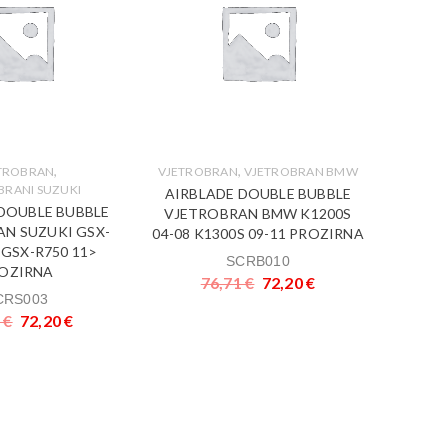
,
,
TROBRAN
VJETROBRAN
VJETROBRAN BMW
BRANI SUZUKI
V
AIRBLADE DOUBLE BUBBLE
DOUBLE BUBBLE
AIRB
VJETROBRAN BMW K1200S
N SUZUKI GSX-
VJETR
04-08 K1300S 09-11 PROZIRNA
 GSX-R750 11>
FA 
SCRB010
OZIRNA
76,71
€
72,20
€
CRS003
1
€
72,20
€