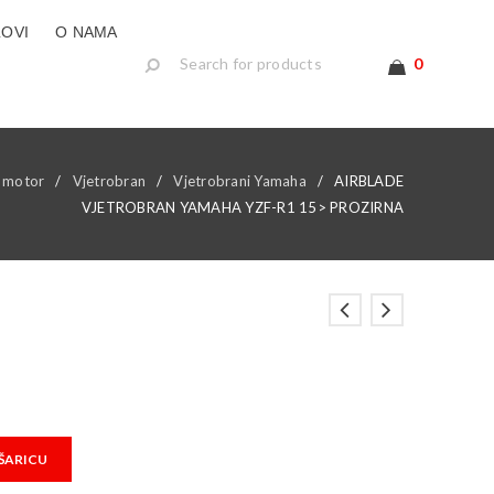
LOVI
O NAMA
0
 motor
/
Vjetrobran
/
Vjetrobrani Yamaha
/
AIRBLADE
VJETROBRAN YAMAHA YZF-R1 15> PROZIRNA
ŠARICU