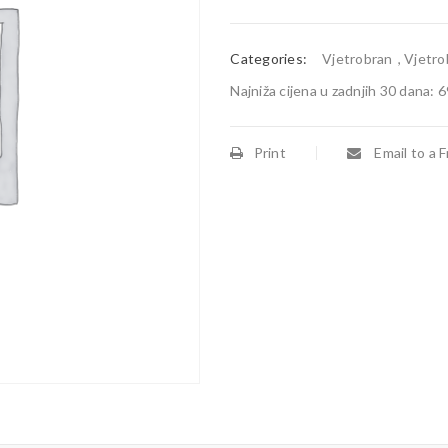
Categories:
Vjetrobran
,
Vjetro
Najniža cijena u zadnjih 30 dana:
6
Print
Email to a F