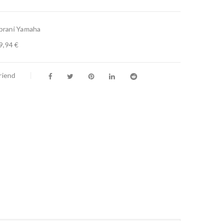
brani Yamaha
9,94 €
riend