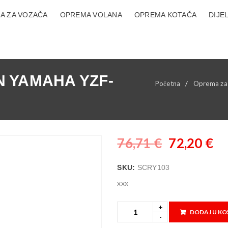
A ZA VOZAČA
OPREMA VOLANA
OPREMA KOTAČA
DIJE
 YAMAHA YZF-
Početna
/
Oprema za
76,71
€
72,20
€
SKU:
SCRY103
xxx
DODAJ U KO