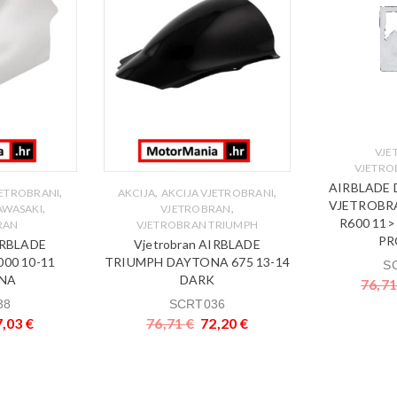
VJE
VJETRO
AIRBLADE 
,
,
,
JETROBRANI
AKCIJA
AKCIJA VJETROBRANI
VJETROBRA
,
,
AWASAKI
VJETROBRAN
R600 11>
RAN
VJETROBRAN TRIUMPH
PR
IRBLADE
Vjetrobran AIRBLADE
00 10-11
TRIUMPH DAYTONA 675 13-14
S
NA
DARK
76,7
38
SCRT036
7,03
€
76,71
€
72,20
€