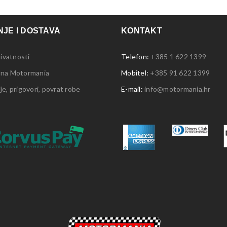
JE I DOSTAVA
KONTAKT
rivatnosti
Telefon:
+385 1 622 1399
 na Motormania
Mobitel:
+385 91 622 1399
e, prigovori, povrat robe
E-mail:
info@motormania.hr