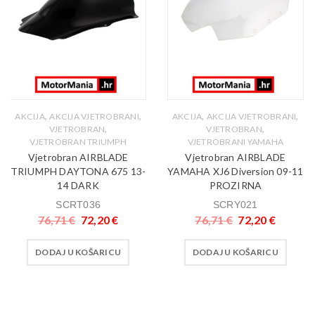
,
,
,
,
AKCIJA
AKCIJA VJETROBRANI
AKCIJA
AKCIJA VJETROBRANI
,
,
VJETROBRAN
VJETROBRAN
VJETROBRAN TRIUMPH
VJETROBRANI YAMAHA
Vjetrobran AIRBLADE
Vjetrobran AIRBLADE
TRIUMPH DAYTONA 675 13-
YAMAHA XJ6 Diversion 09-11
14 DARK
PROZIRNA
SCRT036
SCRY021
76,71
€
72,20
€
76,71
€
72,20
€
DODAJ U KOŠARICU
DODAJ U KOŠARICU