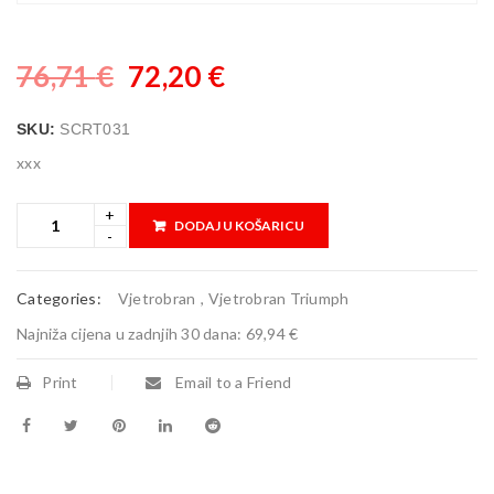
76,71
€
72,20
€
SKU:
SCRT031
xxx
DODAJ U KOŠARICU
Categories:
Vjetrobran
,
Vjetrobran Triumph
Najniža cijena u zadnjih 30 dana:
69,94 €
Print
Email to a Friend