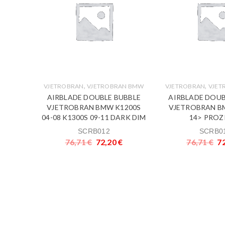
,
,
VJETROBRAN
VJETROBRAN BMW
VJETROBRAN
VJET
KI
AIRBLADE DOUBLE BUBBLE
AIRBLADE DOUB
UBBLE
VJETROBRAN BMW K1200S
VJETROBRAN B
 GSX-
04-08 K1300S 09-11 DARK DIM
14> PROZ
1> DARK
SCRB012
SCRB0
76,71
€
72,20
€
76,71
€
7
€