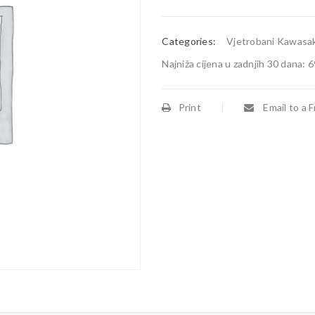
Categories:
Vjetrobani Kawasak
Najniža cijena u zadnjih 30 dana:
6
Print
Email to a F