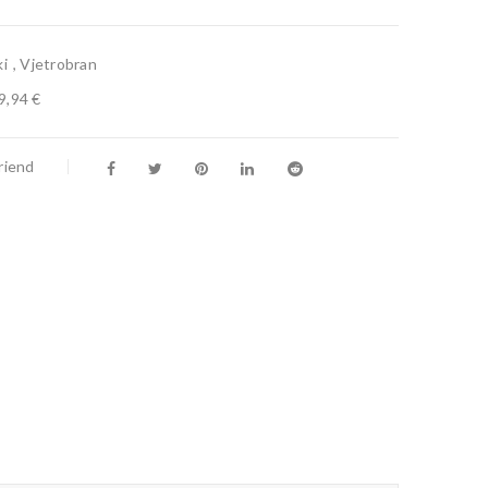
i
,
Vjetrobran
9,94 €
riend