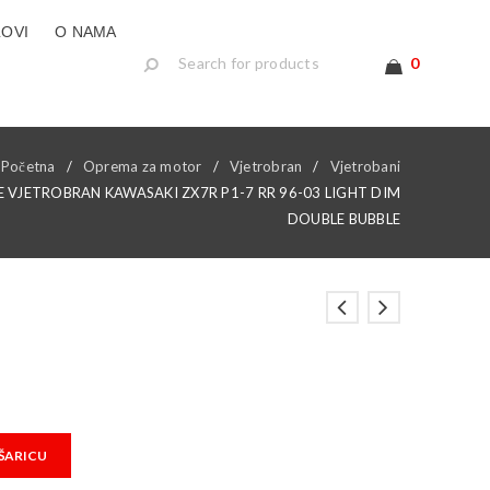
LOVI
O NAMA
0
Početna
/
Oprema za motor
/
Vjetrobran
/
Vjetrobani
E VJETROBRAN KAWASAKI ZX7R P1-7 RR 96-03 LIGHT DIM
DOUBLE BUBBLE
ŠARICU