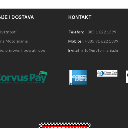
JE I DOSTAVA
KONTAKT
rivatnosti
Telefon:
+385 1 622 1399
 na Motormania
Mobitel:
+385 91 622 1399
e, prigovori, povrat robe
E-mail:
info@motormania.hr