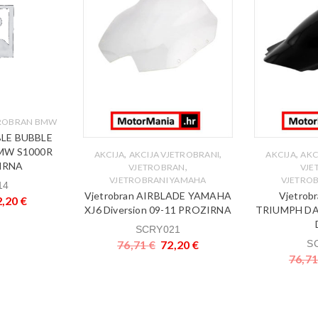
ROBRAN BMW
LE BUBBLE
MW S1000R
,
,
,
AKCIJA
AKCIJA VJETROBRANI
AKCIJA
AKC
IRNA
,
VJETROBRAN
VJE
VJETROBRANI YAMAHA
VJETRO
14
Vjetrobran AIRBLADE YAMAHA
Vjetrob
2,20
€
XJ6 Diversion 09-11 PROZIRNA
TRIUMPH DA
SCRY021
76,71
€
72,20
€
S
76,7