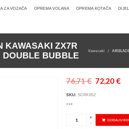
A ZA VOZAČA
OPREMA VOLANA
OPREMA KOTAČA
DIJE
 KAWASAKI ZX7R
Kawasaki
/
AIRBLAD
IM DOUBLE BUBBLE
76,71
€
72,20
€
SKU:
SCRK052
xxx
DODAJ U KO