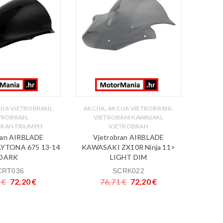
V
AIRB
,
,
,
IJA VJETROBRANI
AKCIJA
AKCIJA VJETROBRANI
VJET
,
,
TROBRAN
VJETROBANI KAWASAKI
R600 1
BRAN TRIUMPH
VJETROBRAN
ran AIRBLADE
Vjetrobran AIRBLADE
YTONA 675 13-14
KAWASAKI ZX10R Ninja 11>
DARK
LIGHT DIM
CRT036
SCRK022
1
€
72,20
€
76,71
€
72,20
€