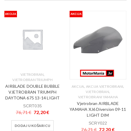
AKCIJA
AKCIJA
,
VJETROBRAN
VJETROBRAN TRIUMPH
AIRBLADE DOUBLE BUBBLE
,
,
AKCIJA
AKCIJA VJETROBRANI
,
VJETROBRAN TRIUMPH
VJETROBRAN
VJETROBRANI YAMAHA
DAYTONA 675 13-14 LIGHT
Vjetrobran AIRBLADE
SCRT035
YAMAHA XJ6 Diversion 09-11
76,71
€
72,20
€
LIGHT DIM
SCRY022
DODAJ U KOŠARICU
76,71
€
72,20
€