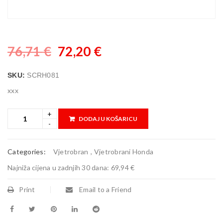
76,71
€
72,20
€
SKU:
SCRH081
xxx
DODAJ U KOŠARICU
Categories:
Vjetrobran
,
Vjetrobrani Honda
Najniža cijena u zadnjih 30 dana:
69,94 €
Print
Email to a Friend