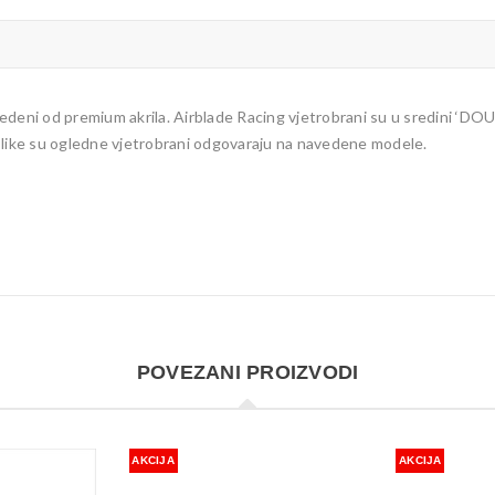
edeni od premium akrila. Airblade Racing vjetrobrani su u sredini ‘D
slike su ogledne vjetrobrani odgovaraju na navedene modele.
POVEZANI PROIZVODI
AKCIJA
AKCIJA