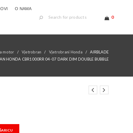
LOVI
O NAMA
0
a motor
/
Vjetrobran
/
Vjetrobrani Honda
/
AIRBLADE
AN HONDA CBR1000RR 04-07 DARK DIM DOUBLE BUBBLE
ŠARICU