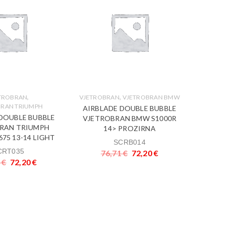
,
,
TROBRAN
VJETROBRAN
VJETROBRAN BMW
BRAN TRIUMPH
AIRBLADE DOUBLE BUBBLE
DOUBLE BUBBLE
VJETROBRAN BMW S1000R
AKCIJ
RAN TRIUMPH
14> PROZIRNA
75 13-14 LIGHT
VJ
SCRB014
Vj
CRT035
76,71
€
72,20
€
TRIUMP
1
€
72,20
€