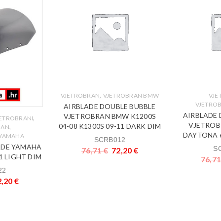
,
VJETROBRAN
VJETROBRAN BMW
VJE
VJETRO
AIRBLADE DOUBLE BUBBLE
AIRBLADE 
VJETROBRAN BMW K1200S
,
JETROBRANI
VJETROB
04-08 K1300S 09-11 DARK DIM
,
RAN
DAYTONA 6
 YAMAHA
SCRB012
LADE YAMAHA
S
76,71
€
72,20
€
11 LIGHT DIM
76,7
22
2,20
€