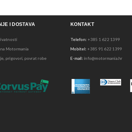
JE I DOSTAVA
KONTAKT
rivatnosti
Telefon:
+385 1 622 1399
 na Motormania
Mobitel:
+385 91 622 1399
e, prigovori, povrat robe
E-mail:
info@motormania.hr