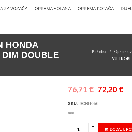
A ZA VOZAČA
OPREMA VOLANA
OPREMA KOTAČA
DIJE
N HONDA
Početna
/
Oprema z
 DIM DOUBLE
VJETROBR
76,71
€
72,20
€
SKU:
SCRH056
xxx
DODAJ U KO