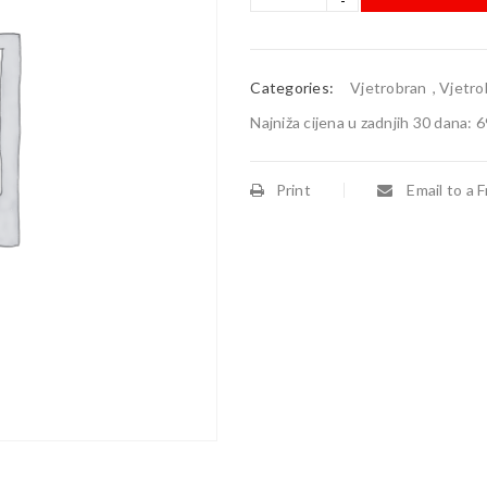
Categories:
Vjetrobran
,
Vjetro
Najniža cijena u zadnjih 30 dana:
6
Print
Email to a F