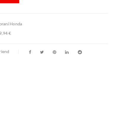
brani Honda
9,94 €
riend