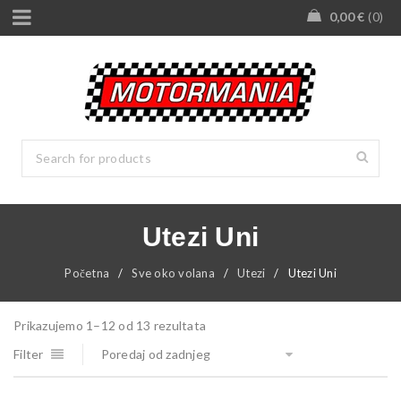
0,00
€
0
Utezi Uni
Početna
/
Sve oko volana
/
Utezi
/
Utezi Uni
Prikazujemo 1–12 od 13 rezultata
Filter
Poredaj od zadnjeg