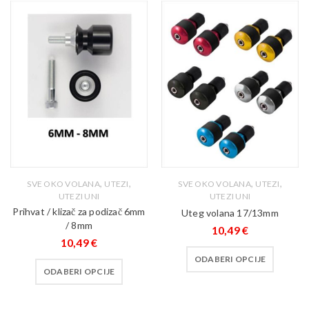
,
,
,
,
SVE OKO VOLANA
UTEZI
SVE OKO VOLANA
UTEZI
UTEZI UNI
UTEZI UNI
Prihvat / klizač za podizač 6mm
Uteg volana 17/13mm
/ 8mm
10,49
€
10,49
€
ODABERI OPCIJE
ODABERI OPCIJE