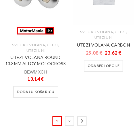
,
,
SVE OKO VOLANA
UTEZI
UTEZI UNI
,
,
UTEZI VOLANA CARBON
SVE OKO VOLANA
UTEZI
UTEZI UNI
25,08
€
23,62
€
UTEZI VOLANA ROUND
13.8MM ALLOY MOTOCROSS
ODABERI OPCIJE
BEWMXCH
13,14
€
DODAJ U KOŠARICU
1
2