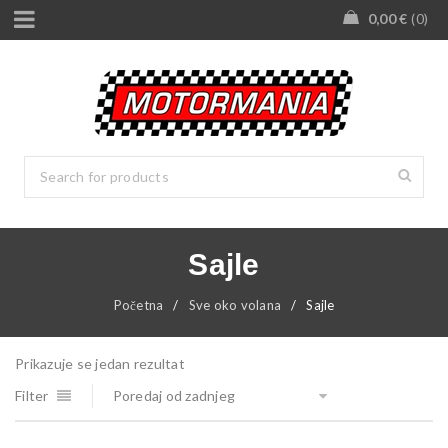
0,00
€
0
Sajle
Početna
/
Sve oko volana
/
Sajle
Prikazuje se jedan rezultat
Filter
Poredaj od zadnjeg