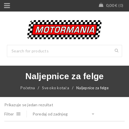
0,00
€
0
Naljepnice za felge
Početna
/
Sve oko kotača
/
Naljepnice za felge
Prikazuje se jedan rezultat
Filter
Poredaj od zadnjeg