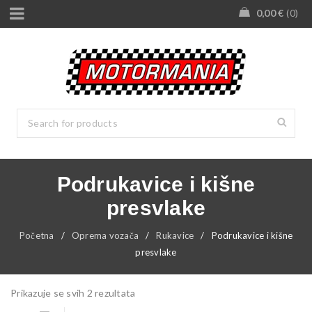
0,00
€
0
Podrukavice i kišne
presvlake
Početna
/
Oprema vozača
/
Rukavice
/
Podrukavice i kišne
presvlake
Prikazuje se svih 2 rezultata