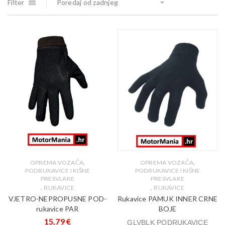
Filter
Poredaj od zadnjeg
,
,
OPREMA VOZAČA
OPREMA VOZAČA
PODRUKAVICE I KIŠNE
PODRUKAVICE I KIŠNE
PRESVLAKE
PRESVLAKE
,
,
RUKAVICE
RUKAVICE
VJETRO-NEPROPUSNE POD-
Rukavice PAMUK INNER CRNE
rukavice PAR
BOJE
15,79
€
GLVBLK PODRUKAVICE