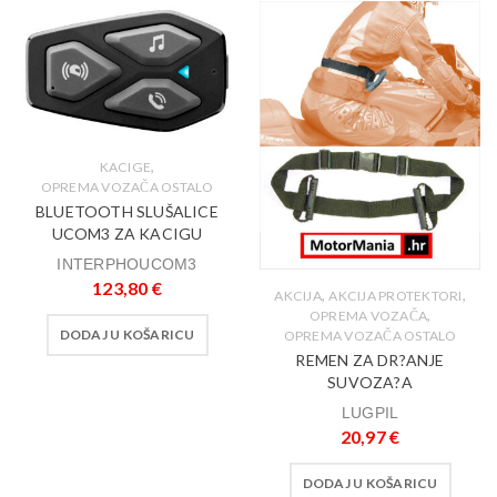
,
KACIGE
OPREMA VOZAČA OSTALO
BLUETOOTH SLUŠALICE
UCOM3 ZA KACIGU
INTERPHOUCOM3
123,80
€
,
,
AKCIJA
AKCIJA PROTEKTORI
,
OPREMA VOZAČA
DODAJ U KOŠARICU
OPREMA VOZAČA OSTALO
REMEN ZA DR?ANJE
SUVOZA?A
LUGPIL
20,97
€
DODAJ U KOŠARICU