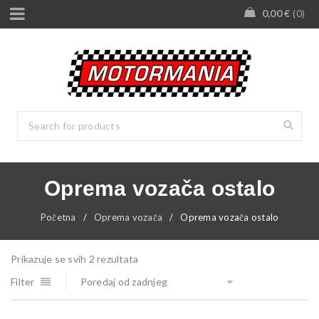
0,00
€
0
Oprema vozača ostalo
Početna
/
Oprema vozača
/
Oprema vozača ostalo
Prikazuje se svih 2 rezultata
Filter
Poredaj od zadnjeg