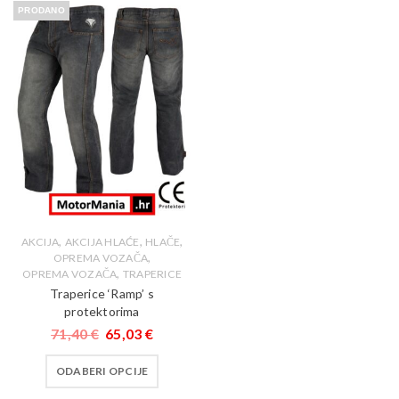
PRODANO
,
,
,
AKCIJA
AKCIJA HLAĆE
HLAČE
,
OPREMA VOZAČA
,
OPREMA VOZAČA
TRAPERICE
Traperice ‘Ramp’ s
protektorima
71,40
€
65,03
€
ODABERI OPCIJE