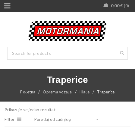
0,00
€
0
Traperice
Početna
/
Oprema vozača
/
Hlače
/
Traperice
Prikazuje se jedan rezultat
Filter
Poredaj od zadnjeg