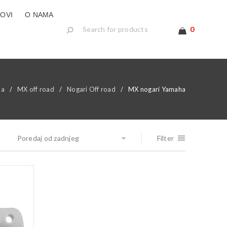
LOVI
O NAMA
0
na
/
MX off road
/
Nogari Off road
/
MX nogari Yamaha
Poredaj od zadnjeg
Filter