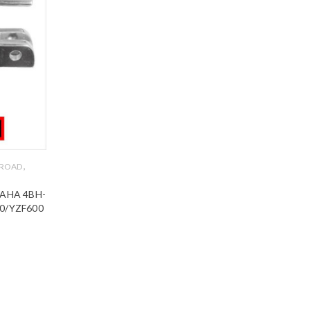
,
 ROAD
AHA 4BH-
00/YZF600