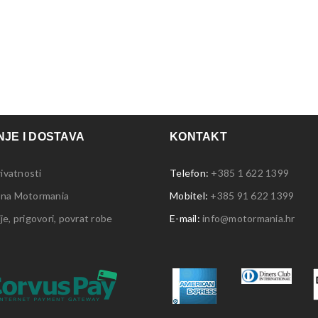
JE I DOSTAVA
KONTAKT
rivatnosti
Telefon:
+385 1 622 1399
 na Motormania
Mobitel:
+385 91 622 1399
e, prigovori, povrat robe
E-mail:
info@motormania.hr