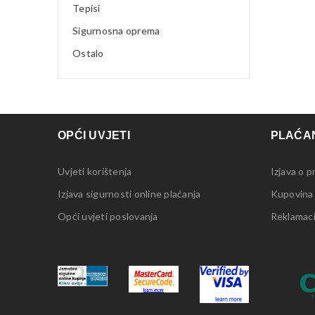
Tepisi
Sigurnosna oprema
Ostalo
OPĆI UVJETI
PLAĆAN
Uvjeti korištenja
Izjava o p
Izjava sigurnosti online plaćanja
Kupovina
Opći uvjeti poslovanja
Reklamacij