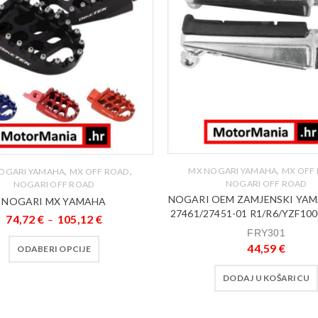
,
,
,
MX NOGARI YAMAHA
MX OFF
OGARI YAMAHA
MX OFF ROAD
NOGARI OFF ROAD
NOGARI OFF ROAD
NOGARI OEM ZAMJENSKI YAM
NOGARI MX YAMAHA
27461/27451-01 R1/R6/YZF10
74,72
€
105,12
€
–
FRY301
44,59
€
ODABERI OPCIJE
DODAJ U KOŠARICU