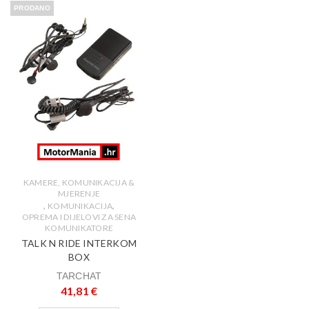
PRODANO
KAMERE, KOMUNIKACIJA &
MJERENJE
,
,
KOMUNIKACIJA
OPREMA I DIJELOVI ZA SENA
KOMUNIKATORE
TALK N RIDE INTERKOM
BOX
TARCHAT
41,81
€