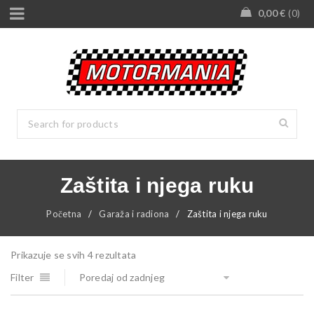
0,00
€
0
Zaštita i njega ruku
Početna
/
Garaža i radiona
/
Zaštita i njega ruku
Prikazuje se svih 4 rezultata
Filter
Poredaj od zadnjeg