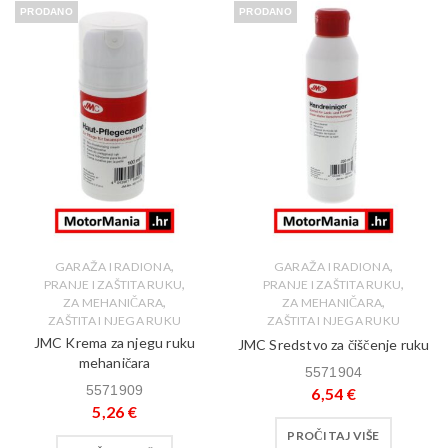
PRODANO
PRODANO
,
,
GARAŽA I RADIONA
GARAŽA I RADIONA
,
,
PRANJE I ZAŠTITA RUKU
PRANJE I ZAŠTITA RUKU
,
,
ZA MEHANIČARA
ZA MEHANIČARA
ZAŠTITA I NJEGA RUKU
ZAŠTITA I NJEGA RUKU
JMC Krema za njegu ruku
JMC Sredstvo za čiščenje ruku
mehaničara
5571904
5571909
6,54
€
5,26
€
PROČITAJ VIŠE