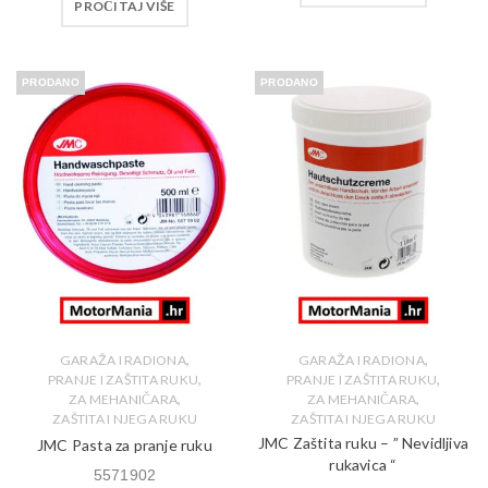
PROČITAJ VIŠE
PRODANO
PRODANO
,
,
GARAŽA I RADIONA
GARAŽA I RADIONA
,
,
PRANJE I ZAŠTITA RUKU
PRANJE I ZAŠTITA RUKU
,
,
ZA MEHANIČARA
ZA MEHANIČARA
ZAŠTITA I NJEGA RUKU
ZAŠTITA I NJEGA RUKU
JMC Zaštita ruku – ” Nevidljiva
JMC Pasta za pranje ruku
rukavica “
5571902