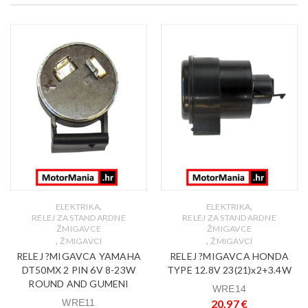
,
,
ELEKTRIKA
ELEKTRIKA
RELEJ ZA STANDARDNE
RELEJ ZA STANDARDNE
ŽMIGAVCE
ŽMIGAVCE
,
,
ŽMIGAVCI
ŽMIGAVCI
RELEJ ?MIGAVCA YAMAHA
RELEJ ?MIGAVCA HONDA
DT50MX 2 PIN 6V 8-23W
TYPE 12.8V 23(21)x2+3.4W
ROUND AND GUMENI
WRE14
WRE11
20,97
€