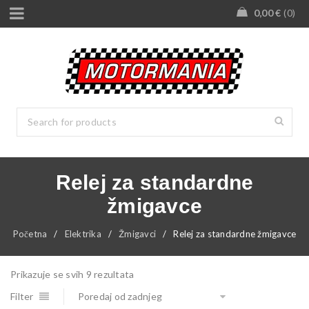
0,00
€
0
Relej za standardne
žmigavce
Početna
/
Elektrika
/
Žmigavci
/
Relej za standardne žmigavce
Prikazuje se svih 9 rezultata
Filter
Poredaj od zadnjeg