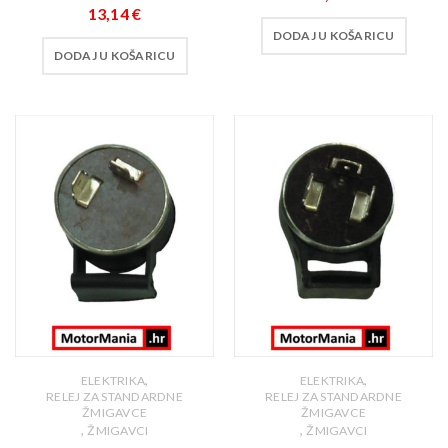
13,14
€
DODAJ U KOŠARICU
DODAJ U KOŠARICU
,
,
ELEKTRIKA
ELEKTRIKA
RELEJ ZA STANDARDNE
RELEJ ZA STANDARDNE
ŽMIGAVCE
ŽMIGAVCE
,
,
ŽMIGAVCI
ŽMIGAVCI