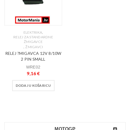
,
ELEKTRIKA
RELEJ ZA STANDARDNE
ŽMIGAVCE
,
ŽMIGAVCI
RELEJ ?MIGAVCA 12V 8/10W
2 PIN SMALL
WRE02
9,16
€
DODAJ U KOŠARICU
MOTOGP