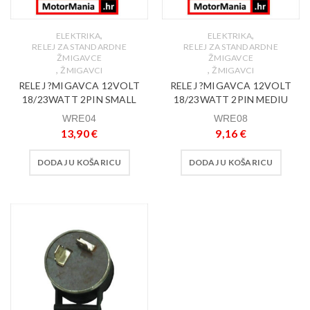
,
,
ELEKTRIKA
ELEKTRIKA
RELEJ ZA STANDARDNE
RELEJ ZA STANDARDNE
ŽMIGAVCE
ŽMIGAVCE
,
,
ŽMIGAVCI
ŽMIGAVCI
RELEJ ?MIGAVCA 12VOLT
RELEJ ?MIGAVCA 12VOLT
18/23WATT 2PIN SMALL
18/23WATT 2PIN MEDIU
WRE04
WRE08
13,90
€
9,16
€
DODAJ U KOŠARICU
DODAJ U KOŠARICU