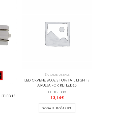
ŽARULJE OSTALE
LED CRVENE BOJE STOP/TAIL LIGHT ?
ARULJA FOR RLTLED15
LEDBLB03
RLTLED15
13,14
€
DODAJ U KOŠARICU