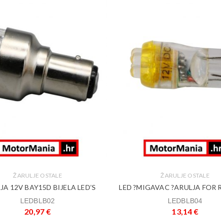
ŽARULJE OSTALE
ŽARULJE OSTALE
JA 12V BAY15D BIJELA LED’S
LED ?MIGAVAC ?ARULJA FOR 
LEDBLB02
LEDBLB04
20,97
€
13,14
€