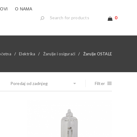
LOVI
O NAMA
0
očetna
/
Elektrika
/
Žarulje i osigurači
/
Žarulje OSTALE
Poredaj od zadnjeg
Filter