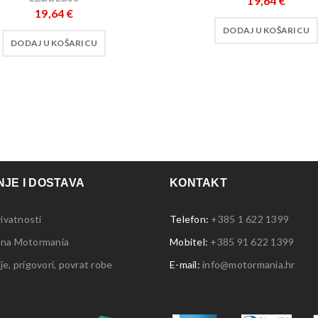
19,64
€
19,64
€
DODAJ U KOŠARICU
DODAJ U KOŠARICU
JE I DOSTAVA
KONTAKT
rivatnosti
Telefon:
+385 1 622 1399
 na Motormania
Mobitel:
+385 91 622 1399
e, prigovori, povrat robe
E-mail:
info@motormania.hr