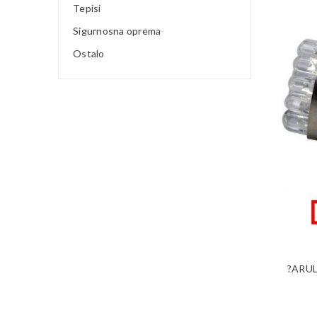
Tepisi
Sigurnosna oprema
Ostalo
?ARUL