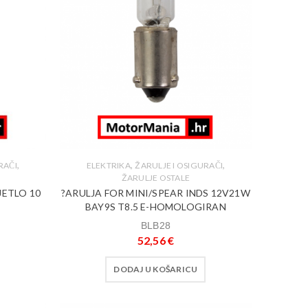
,
,
,
RAČI
ELEKTRIKA
ŽARULJE I OSIGURAČI
ŽARULJE OSTALE
JETLO 10
?ARULJA FOR MINI/SPEAR INDS 12V21W
BAY9S T8.5 E-HOMOLOGIRAN
BLB28
52,56
€
DODAJ U KOŠARICU