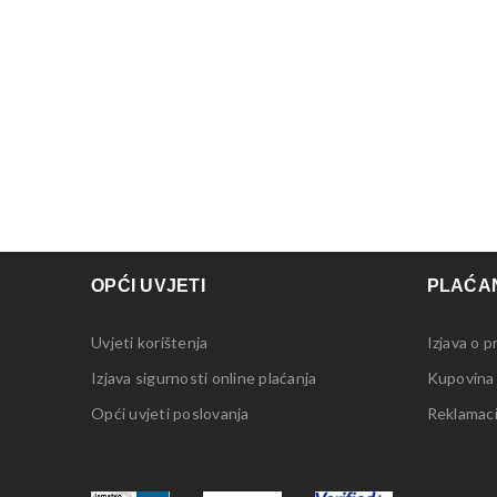
OPĆI UVJETI
PLAĆAN
Uvjeti korištenja
Izjava o p
Izjava sigurnosti online plaćanja
Kupovina
Opći uvjeti poslovanja
Reklamacij