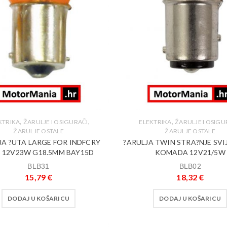
,
,
,
KTRIKA
ŽARULJE I OSIGURAČI
ELEKTRIKA
ŽARULJE I OSIGU
ŽARULJE OSTALE
ŽARULJE OSTALE
JA ?UTA LARGE FOR INDFCRY
?ARULJA TWIN STRA?NJE SVI
S 12V23W G18.5MM BAY15D
KOMADA 12V21/5W
BLB31
BLB02
15,79
€
18,32
€
DODAJ U KOŠARICU
DODAJ U KOŠARICU