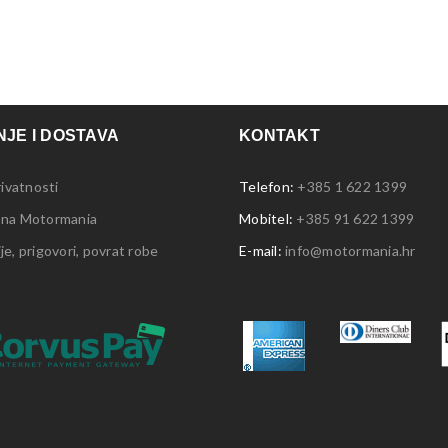
JE I DOSTAVA
KONTAKT
rivatnosti
Telefon:
+385 1 622 1399
 na Motormania
Mobitel:
+385 91 622 1399
e, prigovori, povrat robe
E-mail:
info@motormania.hr