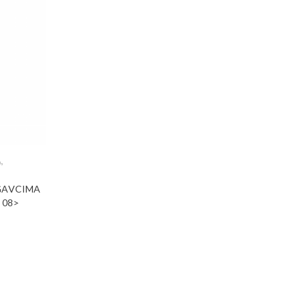
,
A
IGAVCIMA
 08>