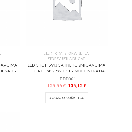
,
,
,
A
ELEKTRIKA
STOPSVIJETLA
STOPSVIJETLA DUCATI
IGAVCIMA
LED STOP SVIJ SA INETG ?MIGAVCIMA
0 94-07
DUCATI 749/999 03-07 MULTISTRADA
LEDD061
125,56
€
105,12
€
DODAJ U KOŠARICU