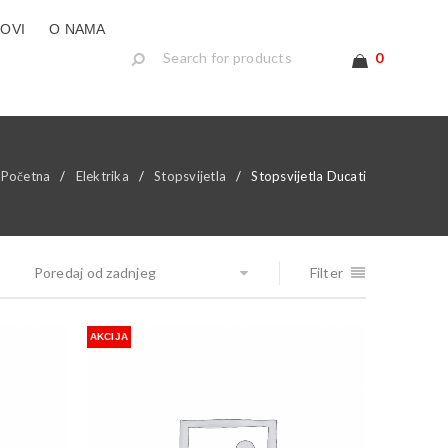
LOVI
O NAMA
0
Početna
/
Elektrika
/
Stopsvijetla
/
Stopsvijetla Ducati
Poredaj od zadnjeg
Filter
AKCIJA