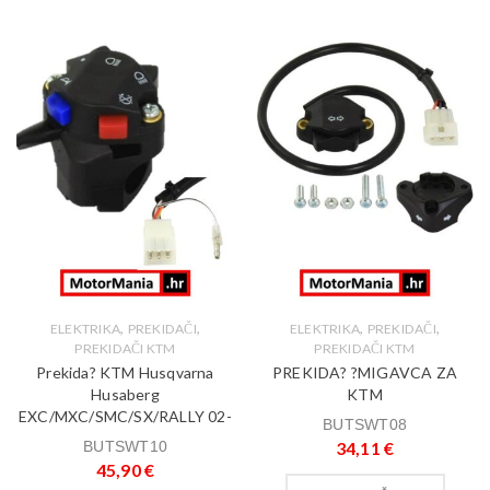
,
,
,
,
ELEKTRIKA
PREKIDAČI
ELEKTRIKA
PREKIDAČI
PREKIDAČI KTM
PREKIDAČI KTM
Prekida? KTM Husqvarna
PREKIDA? ?MIGAVCA ZA
Husaberg
KTM
EXC/MXC/SMC/SX/RALLY 02-
BUTSWT08
BUTSWT10
34,11
€
45,90
€