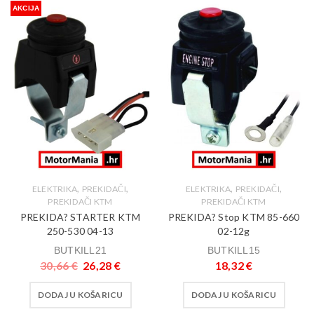
AKCIJA
,
,
,
,
ELEKTRIKA
PREKIDAČI
ELEKTRIKA
PREKIDAČI
PREKIDAČI KTM
PREKIDAČI KTM
PREKIDA? STARTER KTM
PREKIDA? Stop KTM 85-660
250-530 04-13
02-12g
BUTKILL21
BUTKILL15
30,66
€
26,28
€
18,32
€
DODAJ U KOŠARICU
DODAJ U KOŠARICU