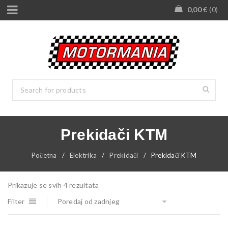
0,00
€
0
Prekidači KTM
Početna
/
Elektrika
/
Prekidači
/
Prekidači KTM
Prikazuje se svih 4 rezultata
Filter
Poredaj od zadnjeg