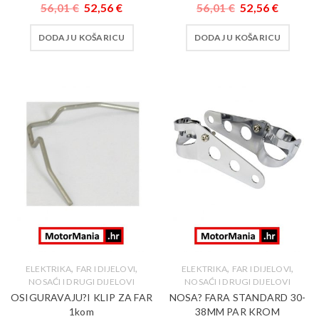
56,01
€
52,56
€
56,01
€
52,56
€
DODAJ U KOŠARICU
DODAJ U KOŠARICU
,
,
,
,
ELEKTRIKA
FAR I DIJELOVI
ELEKTRIKA
FAR I DIJELOVI
NOSAĆI I DRUGI DIJELOVI
NOSAĆI I DRUGI DIJELOVI
OSIGURAVAJU?I KLIP ZA FAR
NOSA? FARA STANDARD 30-
1kom
38MM PAR KROM