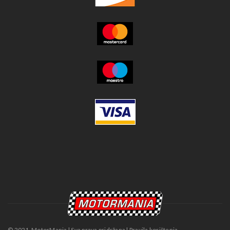
© 2021. MotorMania | Sva prava pridržana | Pravila korištenja