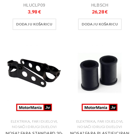
HLUCLP09
HLBSCH
3,98
€
26,28
€
DODAJ U KOŠARICU
DODAJ U KOŠARICU
,
,
,
,
ELEKTRIKA
FAR I DIJELOVI
ELEKTRIKA
FAR I DIJELOVI
NOSAĆI I DRUGI DIJELOVI
NOSAĆI I DRUGI DIJELOVI
NOSA? FARA STANDARD 30-
NOSA? FARA PLASTIFICIRAN