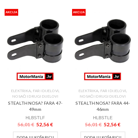
AKCIJA
AKCIJA
,
,
,
,
ELEKTRIKA
FAR I DIJELOVI
ELEKTRIKA
FAR I DIJELOVI
NOSAĆI I DRUGI DIJELOVI
NOSAĆI I DRUGI DIJELOVI
STEALTH NOSA? FARA 47-
STEALTH NOSA? FARA 44-
49mm
46mm
HLBSTLF
HLBSTLE
56,01
€
52,56
€
56,01
€
52,56
€
DODAJ U KOŠARICU
DODAJ U KOŠARICU