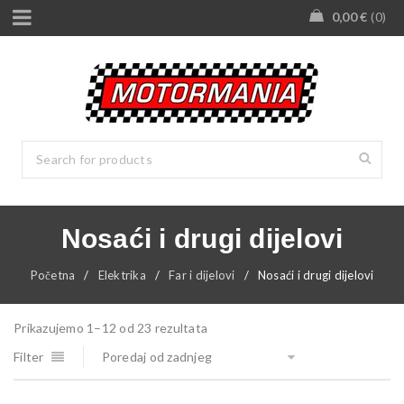
0,00
€
0
Nosaći i drugi dijelovi
Početna
/
Elektrika
/
Far i dijelovi
/
Nosaći i drugi dijelovi
Prikazujemo 1–12 od 23 rezultata
Filter
Poredaj od zadnjeg