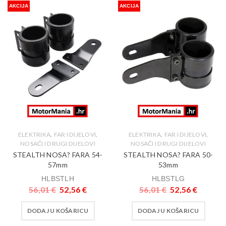
AKCIJA
AKCIJA
,
,
,
,
ELEKTRIKA
FAR I DIJELOVI
ELEKTRIKA
FAR I DIJELOVI
NOSAĆI I DRUGI DIJELOVI
NOSAĆI I DRUGI DIJELOVI
STEALTH NOSA? FARA 54-
STEALTH NOSA? FARA 50-
57mm
53mm
HLBSTLH
HLBSTLG
56,01
€
52,56
€
56,01
€
52,56
€
DODAJ U KOŠARICU
DODAJ U KOŠARICU