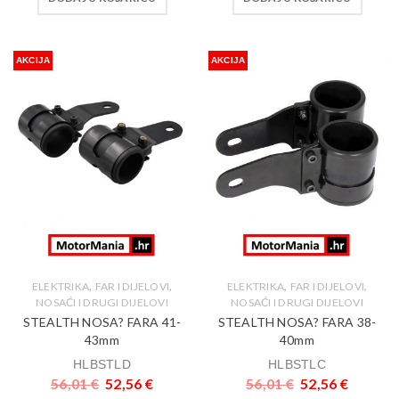
AKCIJA
AKCIJA
,
,
,
,
ELEKTRIKA
FAR I DIJELOVI
ELEKTRIKA
FAR I DIJELOVI
NOSAĆI I DRUGI DIJELOVI
NOSAĆI I DRUGI DIJELOVI
STEALTH NOSA? FARA 41-
STEALTH NOSA? FARA 38-
43mm
40mm
HLBSTLD
HLBSTLC
56,01
€
52,56
€
56,01
€
52,56
€