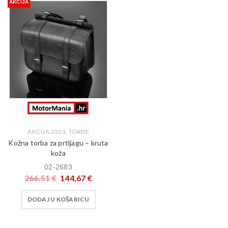
AKCIJA
,
AKCIJA 2023
TORBE
Kožna torba za prtljagu – kruta
koža
02-2683
266,51
€
144,67
€
DODAJ U KOŠARICU