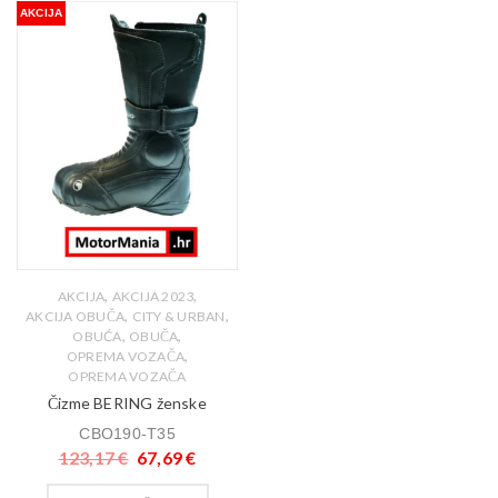
AKCIJA
,
,
AKCIJA
AKCIJA 2023
,
,
AKCIJA OBUČA
CITY & URBAN
,
,
OBUĆA
OBUČA
,
OPREMA VOZAČA
OPREMA VOZAČA
Čizme BERING ženske
CBO190-T35
123,17
€
67,69
€