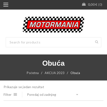
0,00
€
0
Obuća
Početna
/
AKCIJA 2023
/
Obuća
Prikazuje se jedan rezultat
Filter
Poredaj od zadnjeg